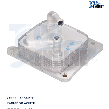
93186234TE
RADIADOR ACEITE
Marca: TOP ENGINE
Grupo: MOTOR
VER APLICACIONES