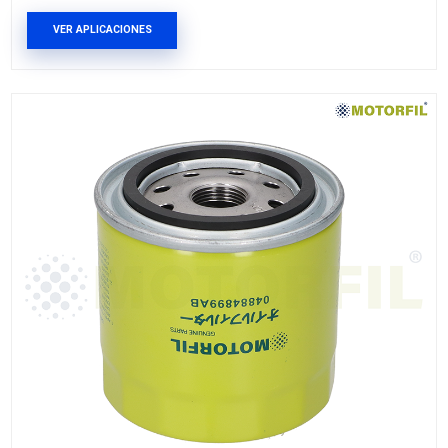
11427541827MF
FILTRO ACEITE
Marca: MOTORFIL
Grupo: AFINACION
VER APLICACIONES