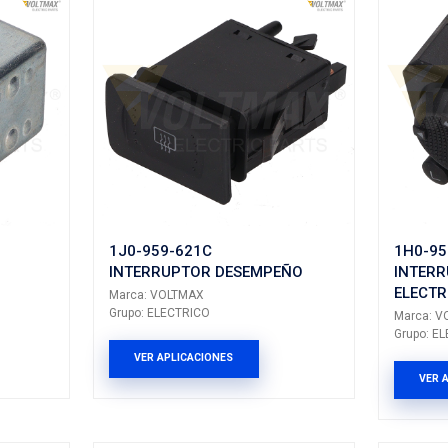
odo INTERRUPTORES
tados: 7