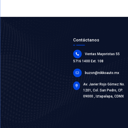
1C0-941
INTERRU
Marca: VO
Grupo: ELE