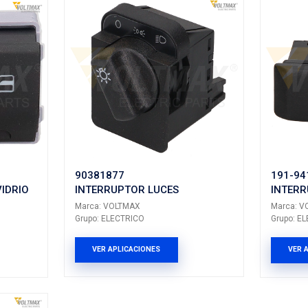
-531-B
1J0-959-621C
PTOR LUCES
INTERRUPTOR 
LTMAX
Marca: VOLTMAX
CTRICO
Grupo: ELECTRICO
LICACIONES
VER APLICACION