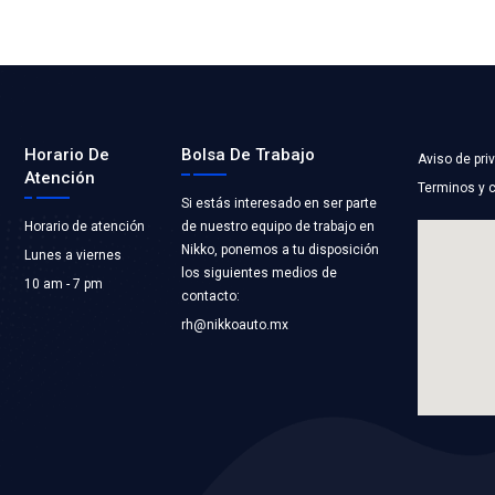
-531-C01C
PTOR LUCES
LTMAX
CTRICO