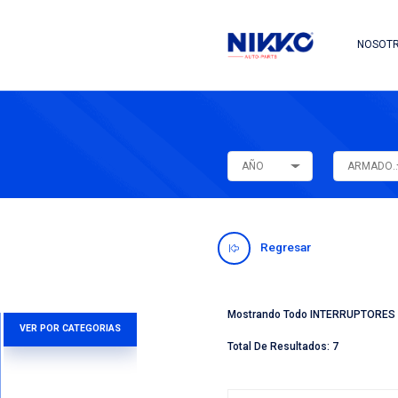
AÑO
Regres