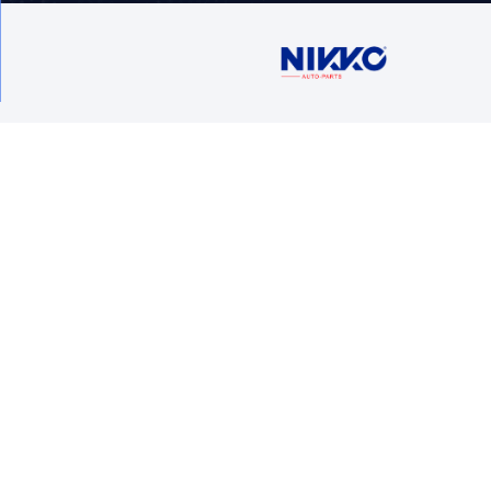
VER AP
Contáctan
Ventas
5716 1400 Ext