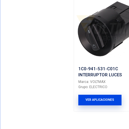
6Q0-959
INTERRU
Marca: VO
Grupo: ELE
VER AP