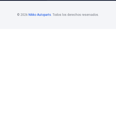
LICACIONES
os
Horario De
Bolsa D
Atención
Si estás i
 Mayoristas 55
Horario de atención
de nuestro
. 108