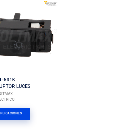
1H0-959-565
DESEMPEÑO
INTERRUPTOR ESPEJO
ELECTRICO IZQ DER
Marca: VOLTMAX
Grupo: ELECTRICO
ES
VER APLICACIONES