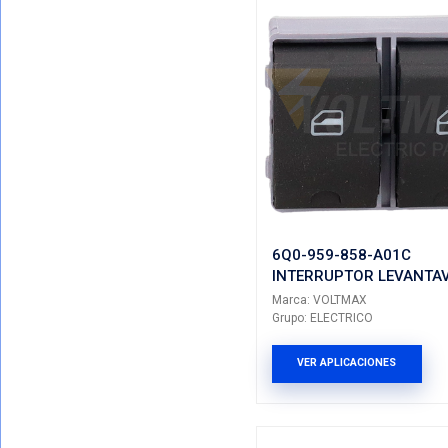
113-941
INTERRU
Marca: VO
Grupo: ELE
VER AP