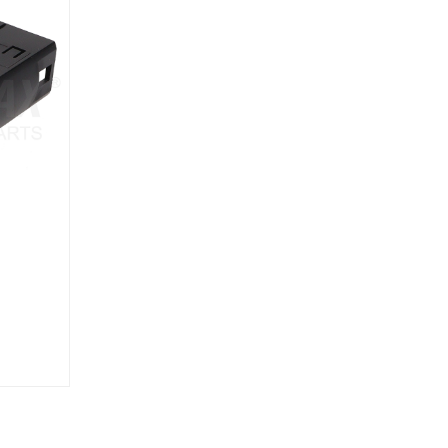
90381877
-858-A01C
INTERRUPTOR 
PTOR LEVANTAVIDRIO
Marca: VOLTMAX
LTMAX
Grupo: ELECTRICO
CTRICO
VER APLICACION
LICACIONES