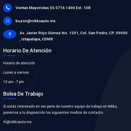
251-919-372