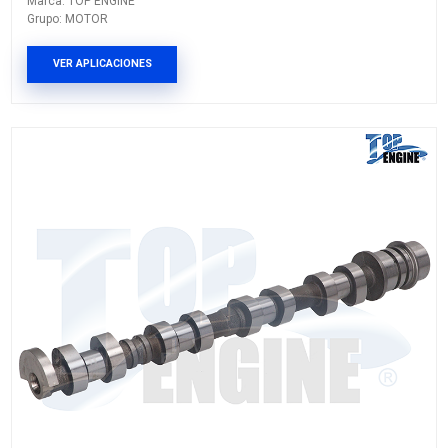
93313388