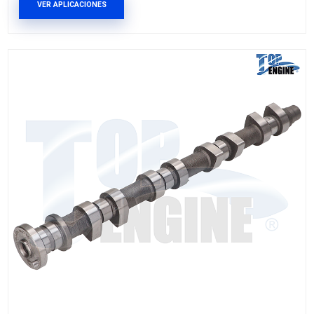
23992943TE
ARBOL LEVAS ADMISION
Marca: TOP ENGINE
Grupo: MOTOR
VER APLICACIONES