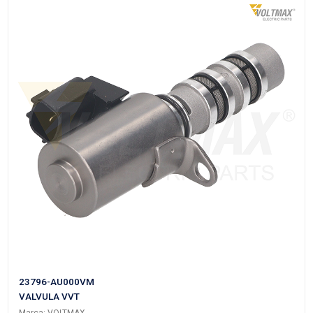
24355-2B700VM
VALVULA VVT
Marca: VOLTMAX
Grupo: MOTOR
VER APLICACIONES