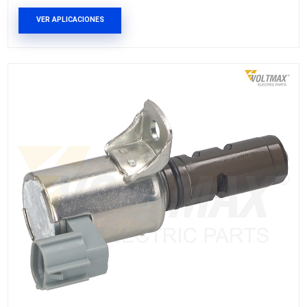
4884483ACVM
VALVULA VVT
Marca: VOLTMAX
Grupo: MOTOR
VER APLICACIONES