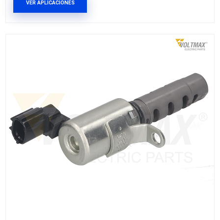
23796-ET00AVM
VALVULA VVT
Marca: VOLTMAX
Grupo: MOTOR
VER APLICACIONES