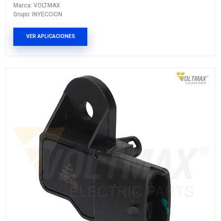
18209VM