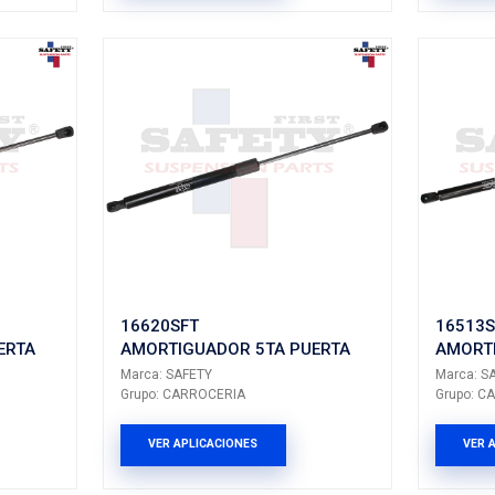
-552SFT
81770-06000SF
UADOR 5TA PUERTA
AMORTIGUADOR