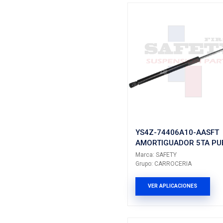
16617SF
AMORTIG
Marca: SAF
Grupo: CA
VER AP