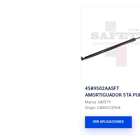
81780-4
AMORTIG
Marca: SAF
Grupo: CA
VER AP