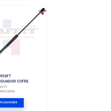
 5TA PUERTA
D651-62-620NSFT
AMORTIGUADOR 5TA P
IZQ DER
Marca: SAFETY
Grupo: CARROCERIA
ES
VER APLICACIONES