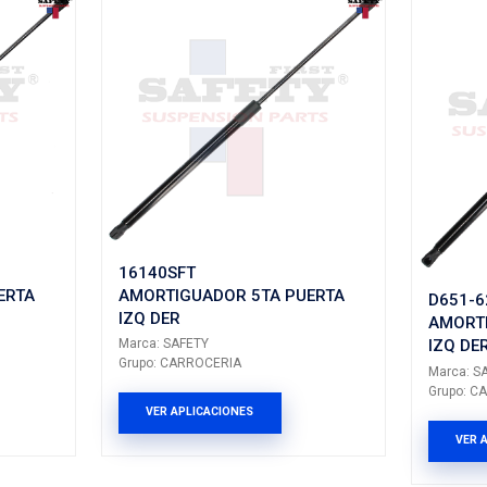
odo AMORTIGUADORES CARROCERIA
ltados: 161