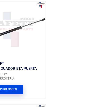
55137023ACSFT
 5TA PUERTA
AMORTIGUADOR 5TA P
TRAS IZQ DER
Marca: SAFETY
Grupo: CARROCERIA
ES
VER APLICACIONES