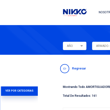
AÑO
Regres