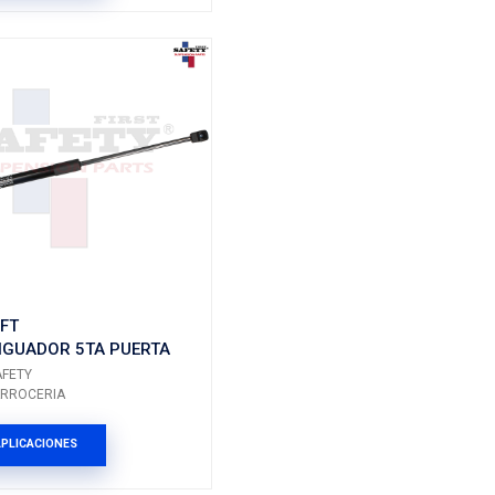
T
81780-06010SFT
 5TA PUERTA
AMORTIGUADOR 5TA P