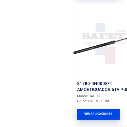
8X3-827
AMORTIG