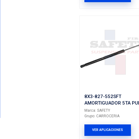
90450-A
AMORTIG
IZQ DER
Marca: SAF
Grupo: CA
VER AP