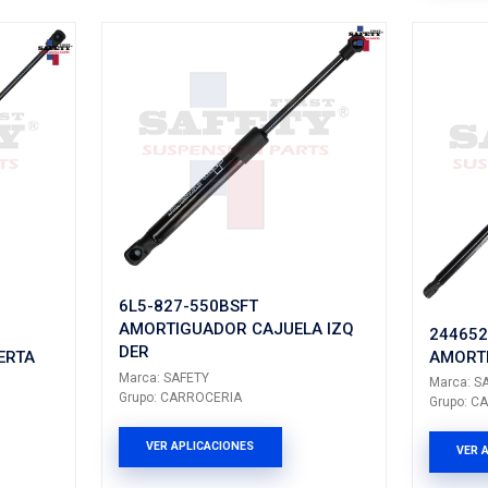
06-A10ACSFT
16140SFT
UADOR 5TA PUERTA
AMORTIGUADOR
IZQ DER
ETY
Marca: SAFETY
RROCERIA
Grupo: CARROCERIA
LICACIONES
VER APLICACION