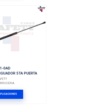
16513SFT
 5TA PUERTA
AMORTIGUADOR 5TA P
Marca: SAFETY
Grupo: CARROCERIA
ES
VER APLICACIONES