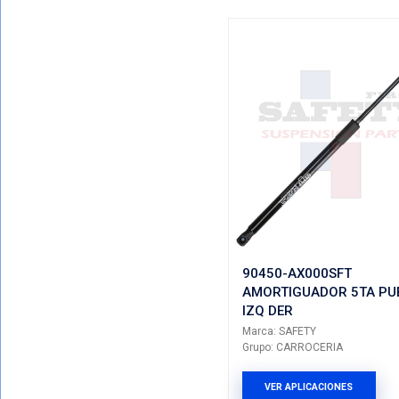
2S61-B4
AMORTIG
IZQ DER
Marca: SAF
Grupo: CA
VER AP