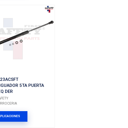
Marca: SAFETY
Grupo: CARROCERIA
ES
VER APLICACIONES