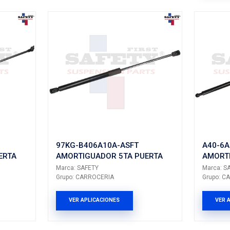
N000SFT
16620SFT
UADOR 5TA PUERTA
AMORTIGUADOR
ETY
Marca: SAFETY
RROCERIA
Grupo: CARROCERIA
LICACIONES
VER APLICACION