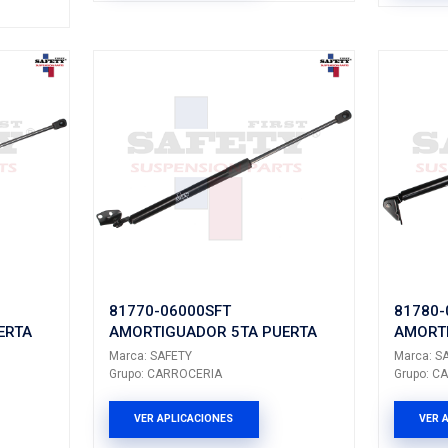
6L5-827-550BS
AMORTIGUADOR
X000SFT
DER
UADOR 5TA PUERTA
Marca: SAFETY
Grupo: CARROCERIA
ETY
RROCERIA
VER APLICACION
LICACIONES