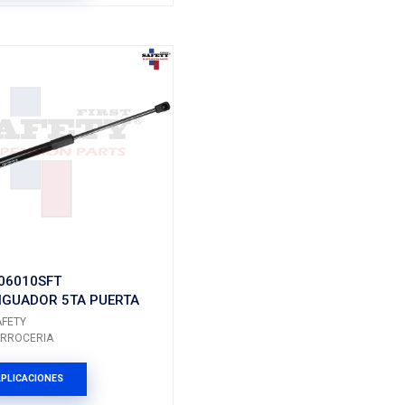
FT
 CAJUELA IZQ
24465295SFT
AMORTIGUADOR COFR
Marca: SAFETY
Grupo: CARROCERIA
ES
VER APLICACIONES