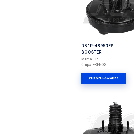
9374498
BOOSTE
Marca: FP
Grupo: FRE
VER AP