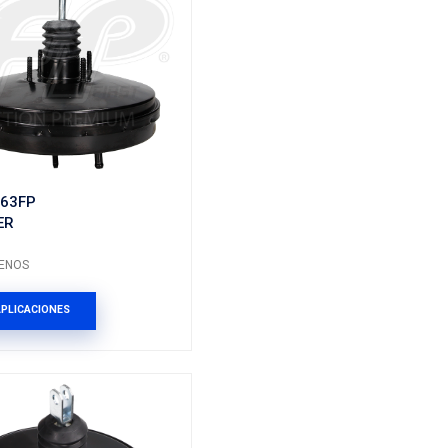
96566336
BOOSTER
Marca: FP
Grupo: FRENOS
VER APLICACIONES
ES