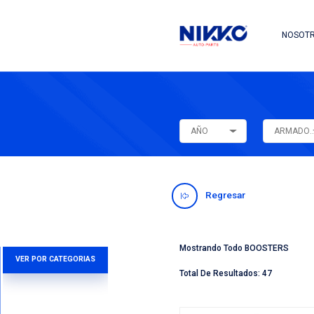
AÑO
Regres