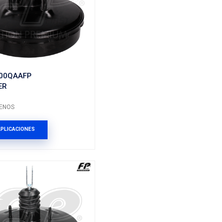
93332849FP
BOOSTER
Marca: FP
Grupo: FRENOS
ES
VER APLICACIONES