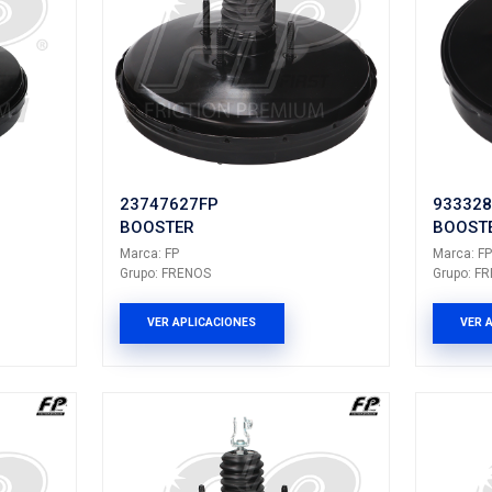
1FP
95393149FP
 DEL
BOOSTER