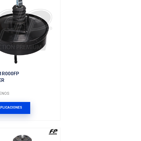
59110-0X000FP
BOOSTER
Marca: FP
Grupo: FRENOS
ES
VER APLICACIONES