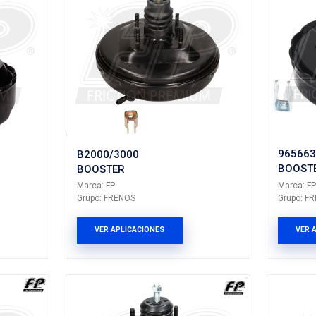
59110-1G000F
A000
BOOSTER
R
Marca: FP
Grupo: FRENOS
NOS
VER APLICACION
LICACIONES