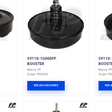
59110-02510FP
2900
BOOSTER
R
Marca: FP
Grupo: FRENOS
NOS
VER APLICACION
LICACIONES