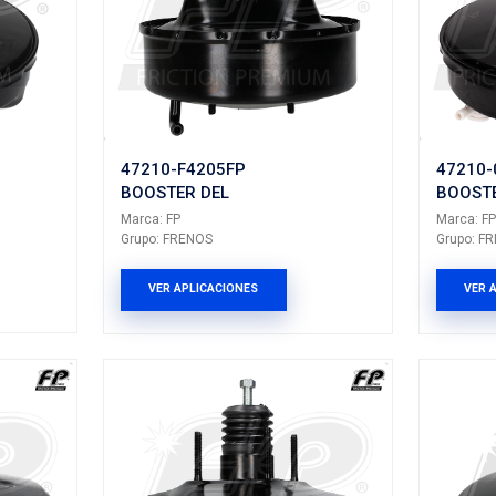
8FP
23747627FP
R
BOOSTER
Marca: FP
NOS
Grupo: FRENOS
LICACIONES
VER APLICACION