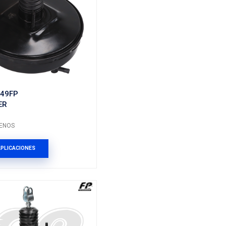
26678363FP
BOOSTER