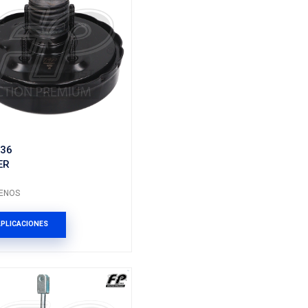
P
59110-1R000FP
BOOSTER
Marca: FP
Grupo: FRENOS
ES
VER APLICACIONES