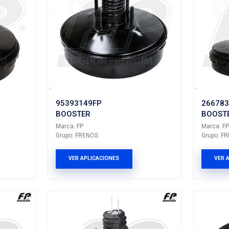
5A
B2000/3000
R
BOOSTER
Marca: FP
NOS
Grupo: FRENOS
LICACIONES
VER APLICACION