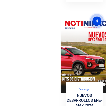
D
MANG