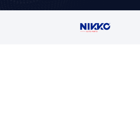
TE I
CONO
PROD
En Nikko Auto
marcas premiu
original para 
europeos.
VER PRO