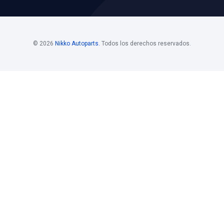
NVITAMOS A
CER NUESTROS
UCTOS
parts, integramos en nuestras líneas
m, ademas de marcas propias y equipo
autos nacionales, asiáticos, americanos y
DUCTOS