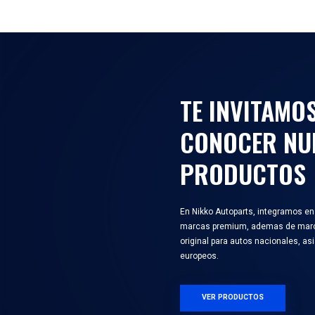
N
DESAR
M