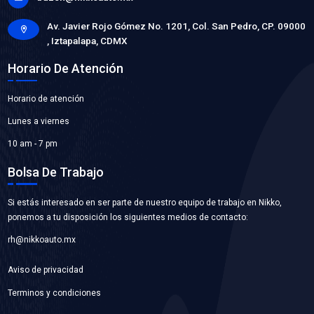
037-145-271E
BANDA DIRECCION
Marca: TOP ENGINE
Grupo: BANDAS Y POLEAS