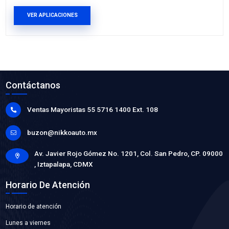
93275536
VALVULA CALEFACCION
Marca: BEST COOLING
Grupo: ENFRIAMIENTO
VER APLICACIONES