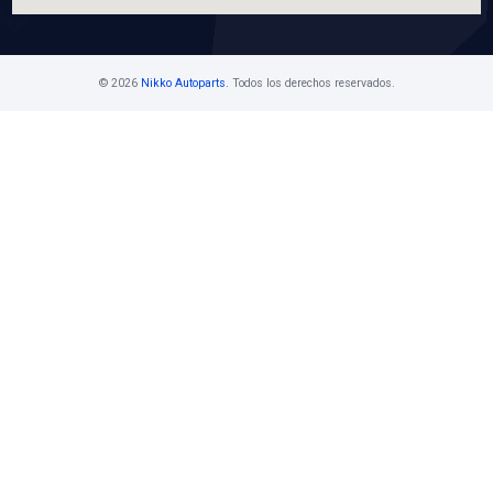
VER APLICACIONES
Contáctanos
Ventas Mayoristas 55 5716 1400 Ext. 108
buzon@nikkoauto.mx
Av. Javier Rojo Gómez No. 1201, Col. San 
, Iztapalapa, CDMX