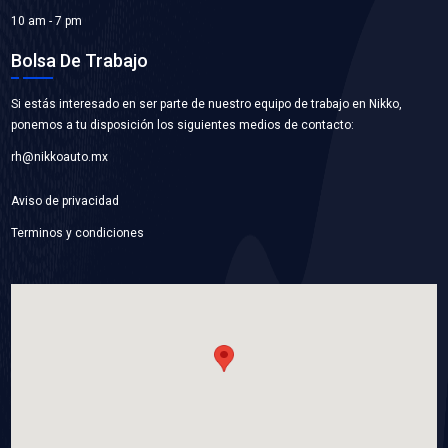
93369686
VALVULA CALEFACCION
Marca: BEST COOLING
Grupo: ENFRIAMIENTO