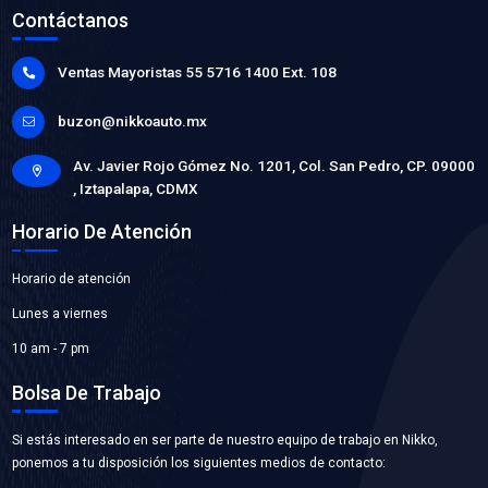
93216408SFT
SOPORTE ESCAPE
Marca: SAFETY
Grupo: SUSPENSION Y DIRECCION
VER APLICACIONES