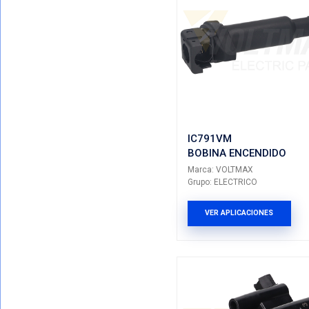
IC405VM
BOBINA 
Marca: VO
Grupo: ELE
VER AP