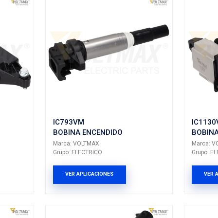
do BOBINAS
ltados: 232