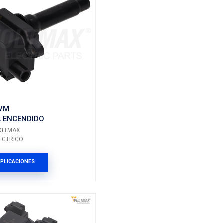
04E-905-110PVM
DIDO
BOBINA ENCENDIDO
Marca: VOLTMAX
Grupo: ELECTRICO
ES
VER APLICACIONES