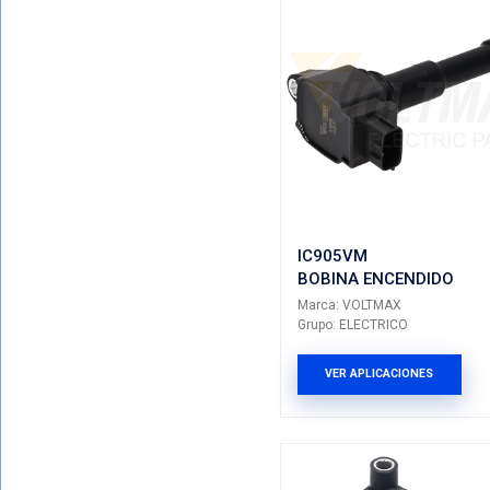
IC607VM
BOBINA 
Marca: VO
Grupo: ELE
VER AP