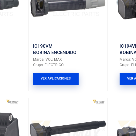
68
27301-26640
ENCENDIDO
BOBINA ENCEN
LTMAX
Marca: VOLTMAX
CTRICO
Grupo: ELECTRICO
LICACIONES
VER APLICACION