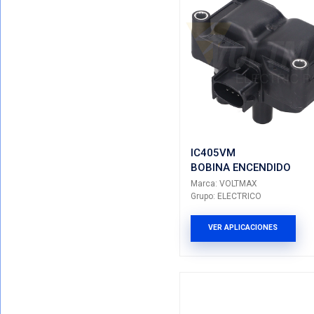
IC905VM
BOBINA 
Marca: VO
Grupo: ELE
VER AP