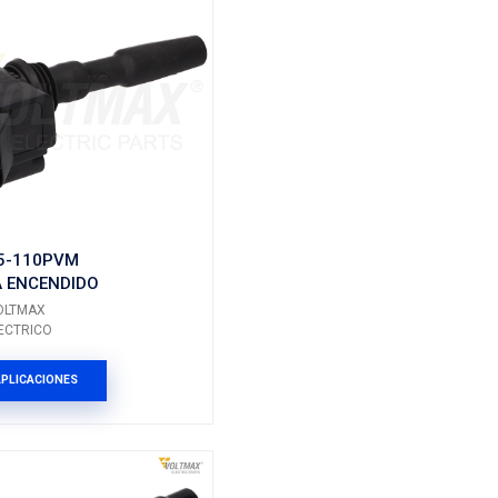
IC1130VM
DIDO
BOBINA ENCENDIDO
Marca: VOLTMAX
Grupo: ELECTRICO
ES
VER APLICACIONES