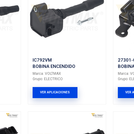
IC1500VM
ENCENDIDO
BOBINA ENCEN
LTMAX
Marca: VOLTMAX
CTRICO
Grupo: ELECTRICO
LICACIONES
VER APLICACION