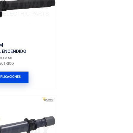
1832A057VM
DIDO
BOBINA ENCENDIDO
Marca: VOLTMAX
Grupo: ELECTRICO
ES
VER APLICACIONES