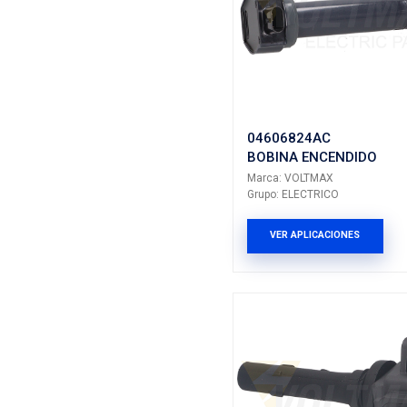
IC-CR81
BOBINA 
Marca: VO
Grupo: ELE
VER AP