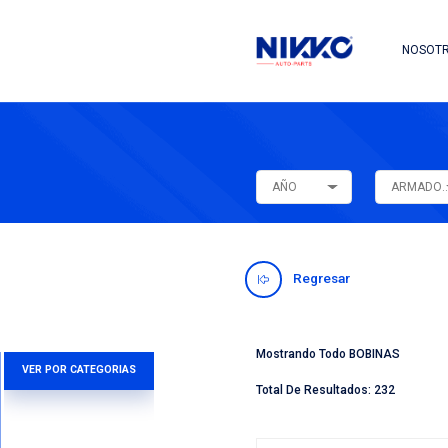
AÑO
Regres