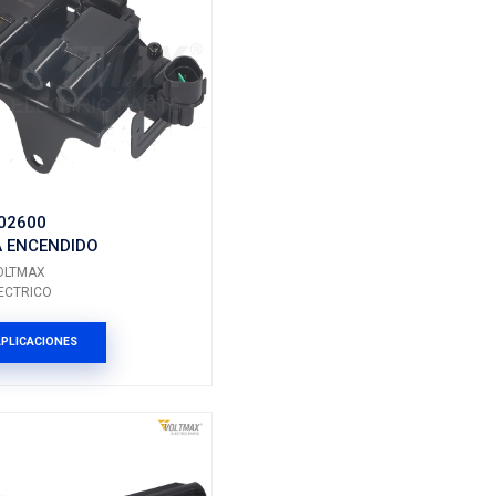
IC1651VM
DIDO
BOBINA ENCENDIDO
Marca: VOLTMAX
Grupo: ELECTRICO
ES
VER APLICACIONES