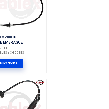
41510-B4000CA
AGUE
CHICOTE EMBRAGUE
Marca: CABLEX
ICOTES
Grupo: CABLES Y CHICOTES
ES
VER APLICACIONES