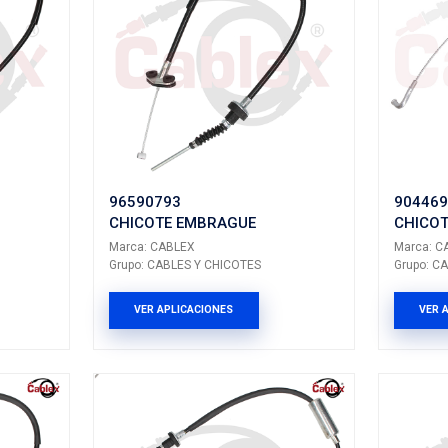
K
FO301NK
E EMBRAGUE
CHICOTE EMBR
BLEX
Marca: CABLEX
LES Y CHICOTES
Grupo: CABLES Y CH
LICACIONES
VER APLICACION