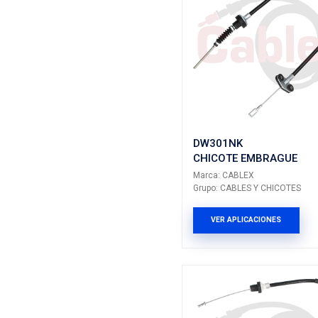
FO300N
CHICOT
Marca: CA
Grupo: CAB
VER AP