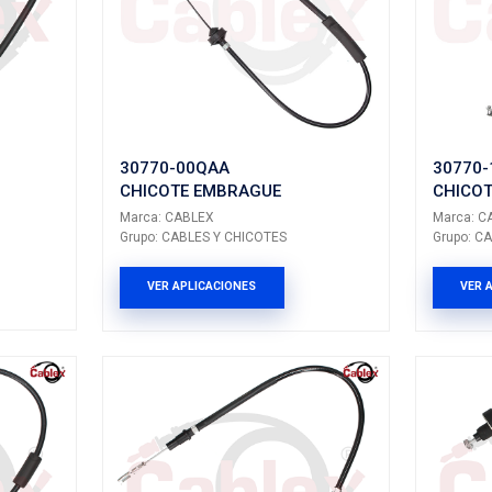
7
25181785
E EMBRAGUE
CHICOTE EMBR
BLEX
Marca: CABLEX
LES Y CHICOTES
Grupo: CABLES Y CH
LICACIONES
VER APLICACION