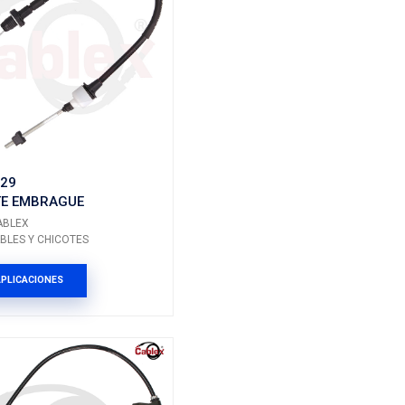
FO303NK
AGUE
CHICOTE EMBRAGUE
Marca: CABLEX
ICOTES
Grupo: CABLES Y CHICOTES
ES
VER APLICACIONES