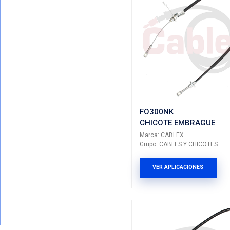
CH301N
CHICOT
Marca: CA
Grupo: CAB
VER AP