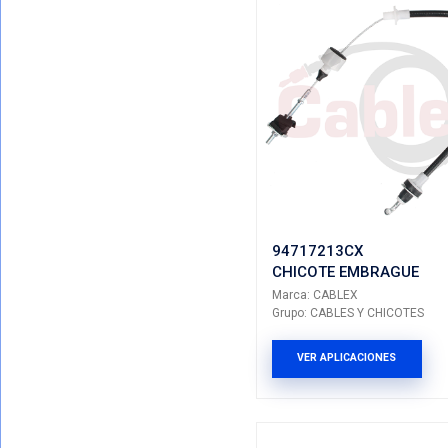
Mostrando T
VER POR CATEGORIAS
Total De Resu