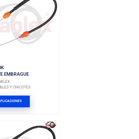
CH302NK
AGUE
CHICOTE EMBRAGUE
Marca: CABLEX
ICOTES
Grupo: CABLES Y CHICOTES
ES
VER APLICACIONES