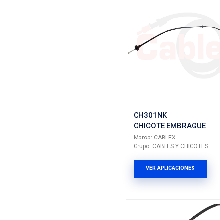
9471721
CHICOT
Marca: CA
Grupo: CAB
VER AP