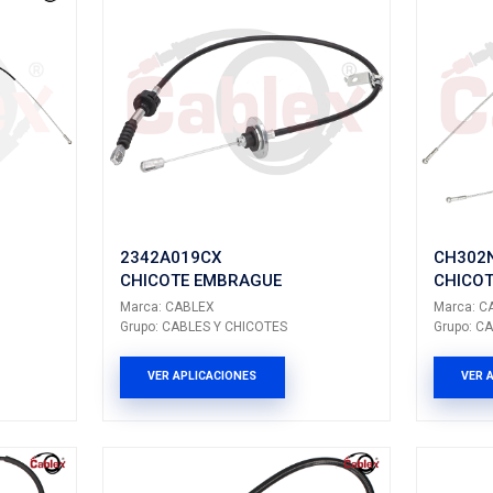
3CX
41510-02010
E EMBRAGUE
CHICOTE EMBR
BLEX
Marca: CABLEX
LES Y CHICOTES
Grupo: CABLES Y CH
LICACIONES
VER APLICACION