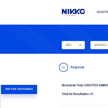
AÑO
Regres