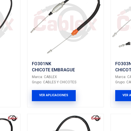
2342A019CX
K
CHICOTE EMBR
E EMBRAGUE
Marca: CABLEX
BLEX
Grupo: CABLES Y CH
LES Y CHICOTES
VER APLICACION
LICACIONES