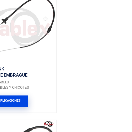
41510-0X000
AGUE
CHICOTE EMBRAGUE
Marca: CABLEX
ICOTES
Grupo: CABLES Y CHICOTES
ES
VER APLICACIONES