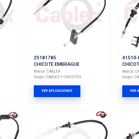
K
96590793
E EMBRAGUE
CHICOTE EMBR