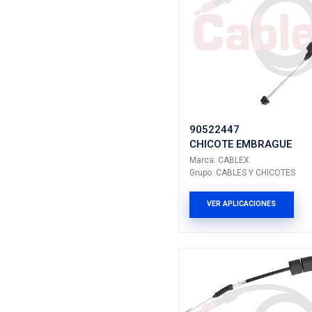
DW301N
CHICOT