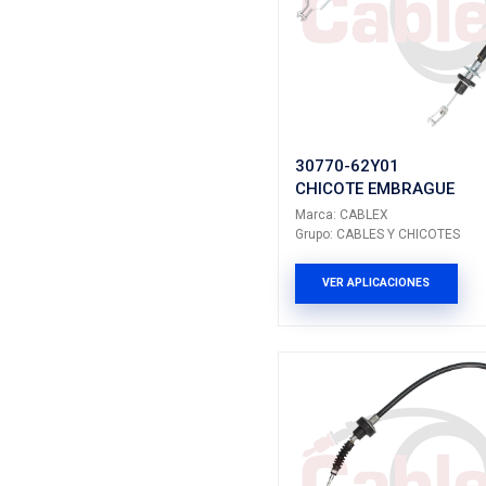
9052244
CHICOT
Marca: CA
Grupo: CAB
VER AP