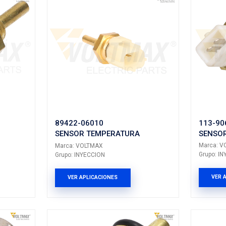
3
39220-38030
REFRIGERANTE
SENSOR REFRI
LTMAX
Marca: VOLTMAX
ECCION
Grupo: INYECCION
LICACIONES
VER APLICACION