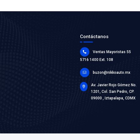
357-919
SENSOR 
Marca: VO
Grupo: INY
VER AP