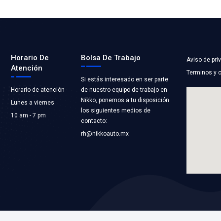
-501A
078-919-501C
REFRIGERANTE
SENSOR REFRI
LTMAX
Marca: VOLTMAX
ECCION
Grupo: INYECCION
LICACIONES
VER APLICACION