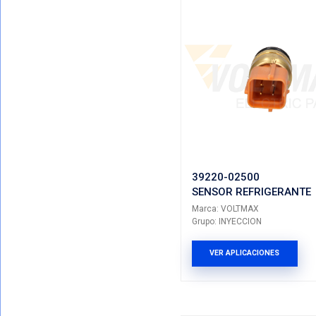
Mostrando T
VER POR CATEGORIAS
Total De Resu