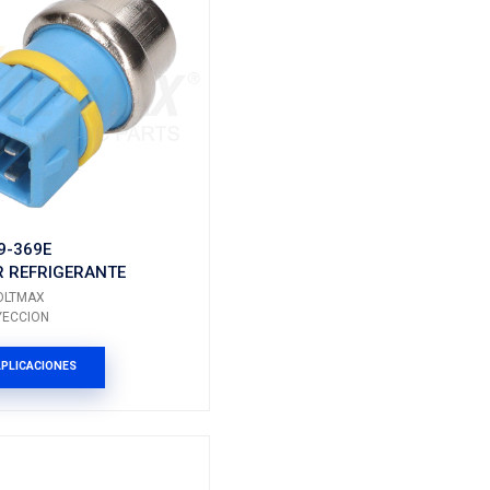
113-906-161A
SENSOR REFRIGERANT
RATURA
Marca: VOLTMAX
Grupo: INYECCION