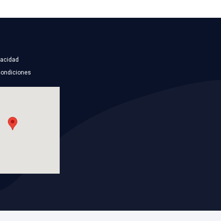
357-919-369E
GERANTE
SENSOR REFRIGERANT
Marca: VOLTMAX
Grupo: INYECCION
ES
VER APLICACIONES