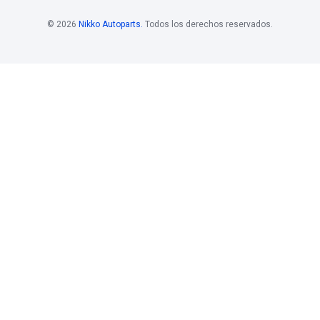
-501A
SW-644210
REFRIGERANTE
Marca: VOLTMAX
Grupo: INYECCION
LTMAX
ECCION
VER APLICACION
LICACIONES