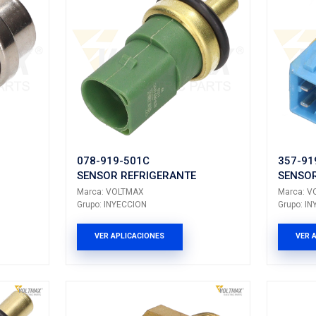
5010
89422-06010
REFRIGERANTE
SENSOR TEMPE
LTMAX
Marca: VOLTMAX
ECCION
Grupo: INYECCION