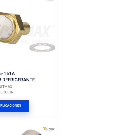
22630-00QAB
SENSOR REFRIGERANT
GERANTE
Marca: VOLTMAX
Grupo: INYECCION
VER APLICACIONES
ES