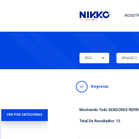
AÑO
Regres