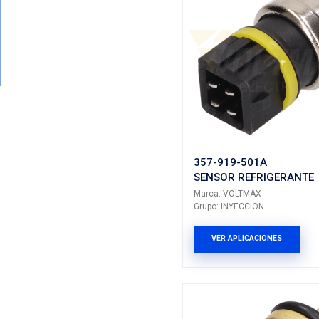
89422-3
SENSOR 
Marca: VO
Grupo: INY