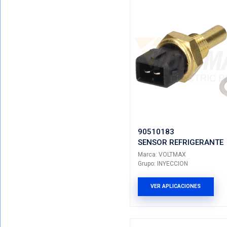
39220-0
SENSOR 
Marca: VO
Grupo: INY
VER AP