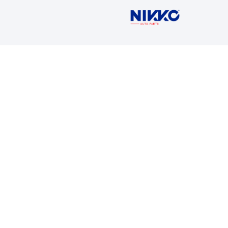
059-919
SENSOR 
Marca: VO
Grupo: INY
VER AP