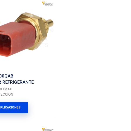
GERANTE
96182634
SENSOR REFRIGERANT
Marca: VOLTMAX
Grupo: INYECCION
ES
VER APLICACIONES