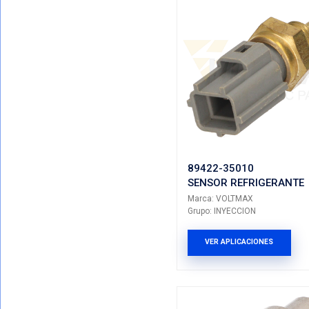
9051018
SENSOR 
Marca: VO
Grupo: INY
VER AP