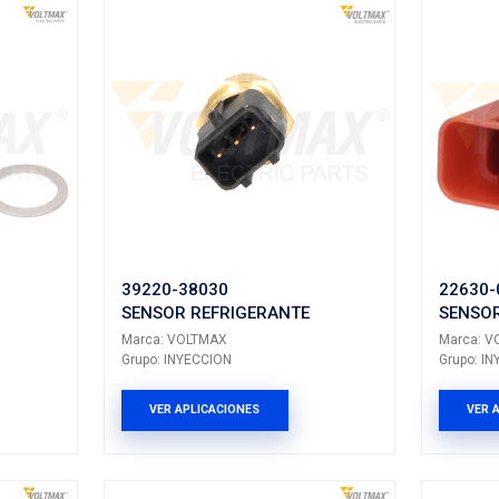
SR-SU284
2500
SENSOR REFRI
REFRIGERANTE
Marca: VOLTMAX
LTMAX
Grupo: INYECCION
ECCION
VER APLICACION
LICACIONES