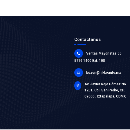
9231081
CONDEN
Marca: VO
Grupo: ELE
VER AP