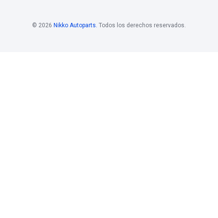
os
Horario De
Bolsa D
Atención
Si estás i
 Mayoristas 55
Horario de atención
de nuestro
. 108
Nikko, pon
Lunes a viernes
los siguie
@nikkoauto.mx
10 am - 7 pm
contacto:
rh@nikkoa
ier Rojo Gómez No.
l. San Pedro, CP.
 Iztapalapa, CDMX