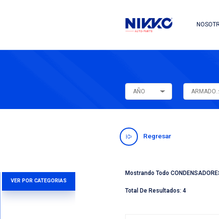
AÑO
Regres