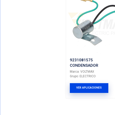
9237046
CONDEN
Marca: VO
Grupo: ELE
VER AP