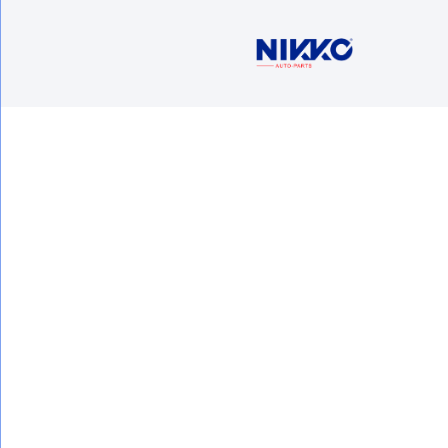
Contáctan
Ventas
5716 1400 Ext
buzon
Av. Jav
1201, Co
09000 ,