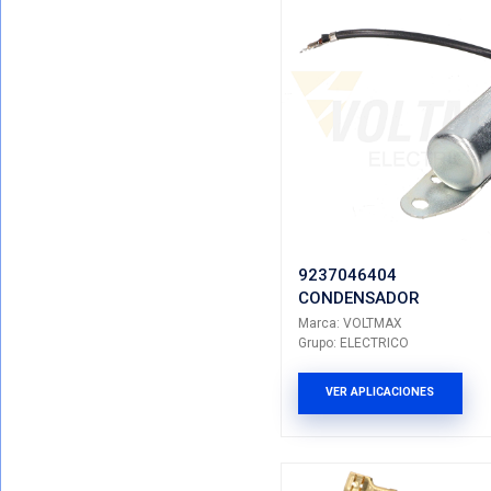
Mostrando T
VER POR CATEGORIAS
Total De Resul