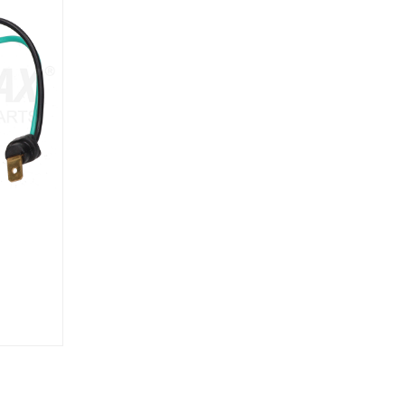
404
9237046302
SADOR
CONDENSADOR
LTMAX
Marca: VOLTMAX
CTRICO
Grupo: ELECTRICO
LICACIONES
VER APLICACION