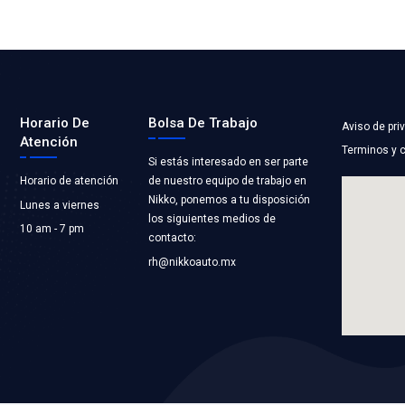
575
SADOR
LTMAX
CTRICO
LICACIONES