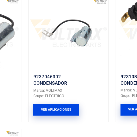
odo CONDENSADORES
tados: 4