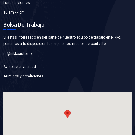
13501-1S701
TAPA DISTRIBUCION
Marca: TOP ENGINE
Grupo: MOTOR
VER APLICACIONES