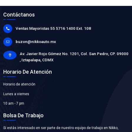
G92DH-12050MF
FILTRO BATERIA
Marca: MOTORFIL
Grupo: AFINACION
VER APLICACIONES