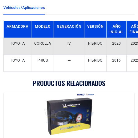
Detalles del producto
Grupo:
ENFRIAMIENTO
Familia:
BOMBAS AGUA
Codigo:
161A0-39035BC
Datos tecnicos:
ELECTRICA
Marca:
BEST COOLING
Referencias comerciales
KGPA-1004