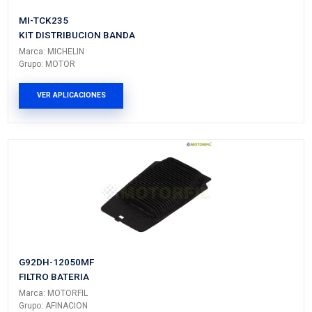
Vehículos/Aplicaciones
ARMADORA
MODELO
GENERACIÓN
VERSIÓ
TOYOTA
COROLLA
IV
HIBRIDO
TOYOTA
PRIUS
---
HIBRIDO
PRODUCTOS RELACIONADO