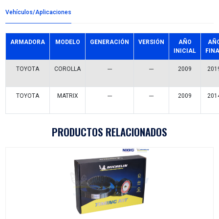
Detalles del producto
Grupo:
ENFRIAMIENTO
Familia:
BOMBAS AGUA
Codigo:
16100-39466BC
Datos tecnicos:
ALUMINIO C/POLEA
Marca:
BEST COOLING
Referencias comerciales
MBA272191