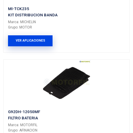
Vehículos/Aplicaciones
ARMADORA
MODELO
GENERACIÓN
VERSIÓ
TOYOTA
COROLLA
---
---
TOYOTA
MATRIX
---
---
PRODUCTOS RELACIONADO