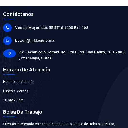
G92DH-12050MF
FILTRO BATERIA
Marca: MOTORFIL
Grupo: AFINACION
VER APLICACIONES