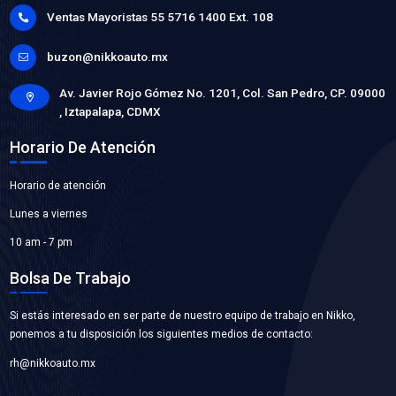
G92DH-12050MF
FILTRO BATERIA
Marca: MOTORFIL
Grupo: AFINACION
VER APLICACIONES