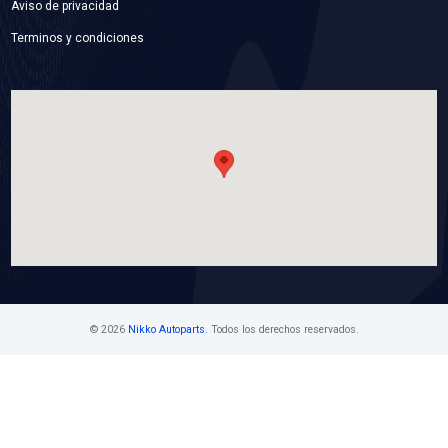
44250-02151SFT
CAJA DIRECCION
Marca: SAFETY
Grupo: SUSPENSION Y DIRECCION
VER APLICACIONES
Contáctanos