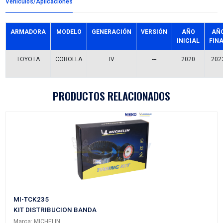
Detalles del producto
Grupo:
ENFRIAMIENTO
Familia:
BOMBAS AGUA
Codigo:
16100-09620BC
Datos tecnicos:
C/POLEA
Marca:
BEST COOLING
Referencias comerciales