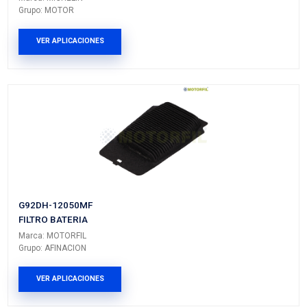
Vehículos/Aplicaciones
ARMADORA
MODELO
GENERACIÓN
VERSIÓ
TOYOTA
COROLLA
IV
---
PRODUCTOS RELACIONADO