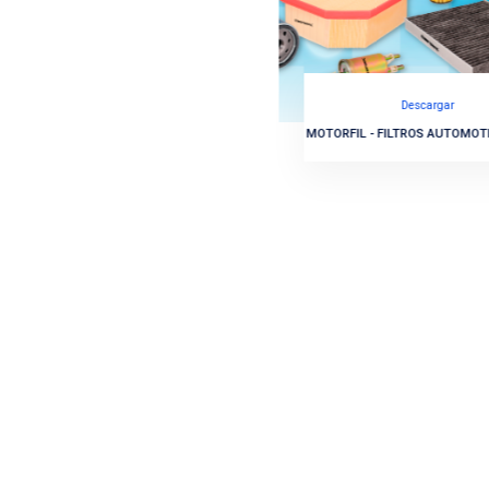
Boletin 140
Boleti
FP
VOLTMA