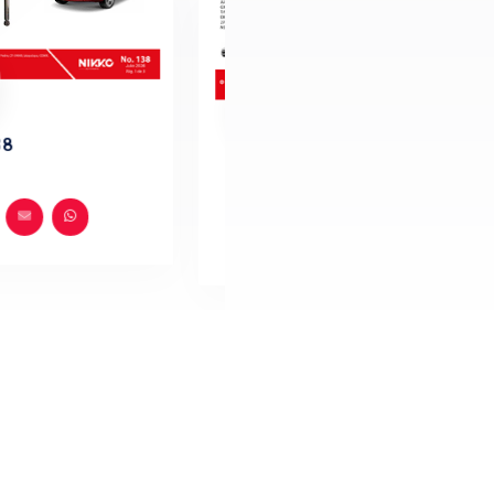
NFORMATIVOS
e refacciones para autos, con
más
e suspensión y dirección, filtros,
to, partes de motor y eléctricas.
BOLETINES