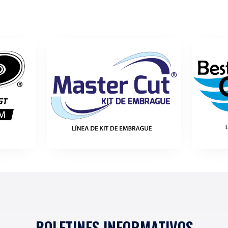
CONOCE MÁS
CONOCE NUE
Integramos en nuestras líneas:
equipo original, marca
autos asiáticos, am