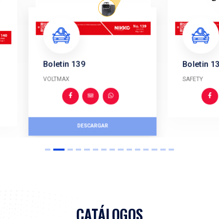
BOLETINES I
Ofrecemos un amplio portafolio d
de 15,000 productos
en líneas d
frenos, rodamientos, enfriamien
VER MÁS 