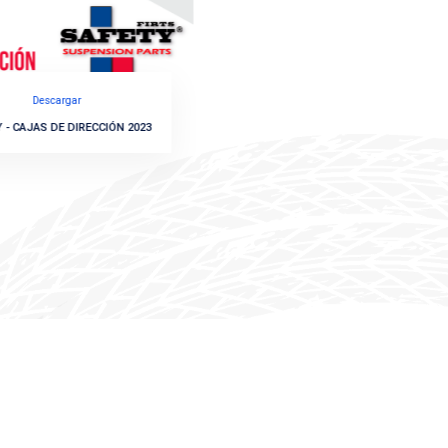
Boletin 137
NSB
ARGAR
LOGOS