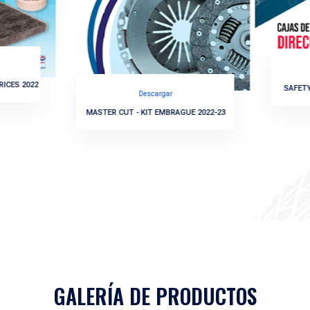
Boletin 138
SAFETY
n 139
X
DESC
CATÁ