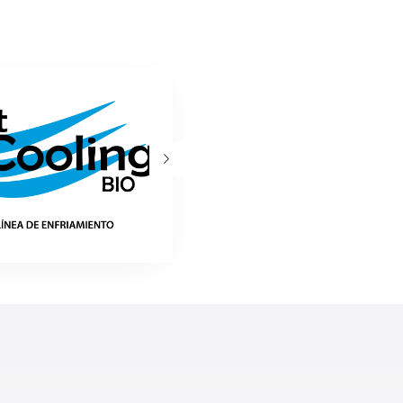
comercialización
mayorista
en el mercado de
autopartes.
Trabajamos constantemente en
innovación y
desarrollo de nuevos productos
, cubriendo las
necesidades del
mercado de refacciones para
autos
de mayor circulación en el país.
STRAS MARCAS
s premium y marcas propias
que cubren el mercado para
ericanos y europeos.