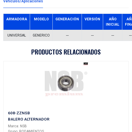
Detalles del producto
Grupo:
RODAMIENTOS
Familia:
BALEROS
Codigo:
63032RSNSB
Datos tecnicos:
14X47X17
Marca:
NSB
Referencias comerciales