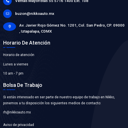
B10-50DNSB
BALERO ALTERNADOR
Marca: NSB
Grupo: RODAMIENTOS
VER APLICACIONES