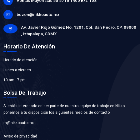
6201-ZZNSB
BALERO ALTERNADOR
Marca: NSB
Grupo: RODAMIENTOS
VER APLICACIONES