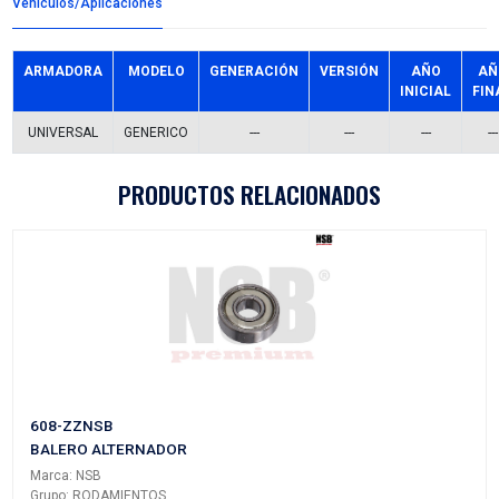
Detalles del producto
Grupo:
RODAMIENTOS
Familia:
BALEROS
Codigo:
B10-50DNSB
Datos tecnicos:
10X27X11
Marca:
NSB
Referencias comerciales