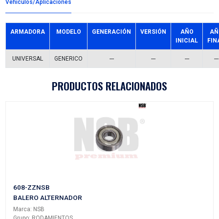
Detalles del producto
Grupo:
RODAMIENTOS
Familia:
BALEROS
Codigo:
6006-ZZNSB
Datos tecnicos:
30X55X13
Marca:
NSB
Referencias comerciales