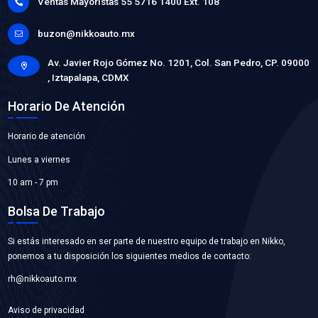
B10-50DNSB
BALERO ALTERNADOR
Marca: NSB
Grupo: RODAMIENTOS
VER APLICACIONES