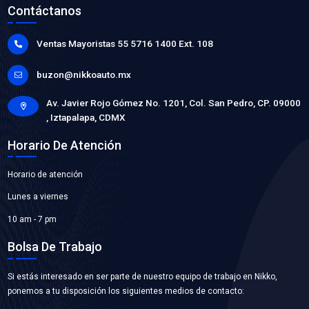
92410-EL000BC
MANGUERA CALEFACCION
Marca: BEST COOLING
Grupo: ENFRIAMIENTO
VER APLICACIONES