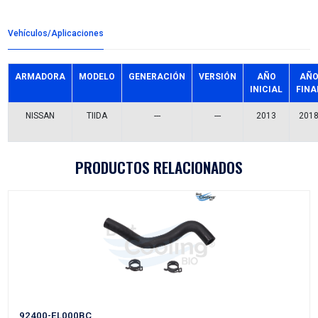
Detalles del producto
Grupo:
ENFRIAMIENTO
Familia:
MANGUERAS RADIADOR
Codigo:
21503-CH000BC
Datos tecnicos:
C/2 ABRAZADERAS
Marca:
BEST COOLING
Referencias comerciales
23704
7789