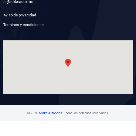
92410-9EL0BBC
MANGUERA CALEFACCION
Marca: BEST COOLING
Grupo: ENFRIAMIENTO
VER APLICACIONES