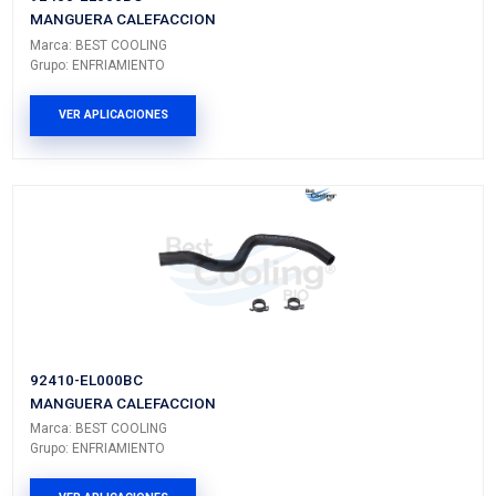
Vehículos/Aplicaciones
ARMADORA
MODELO
GENERACIÓN
VERSIÓN
NISSAN
TIIDA
---
---
PRODUCTOS RELACIONADO