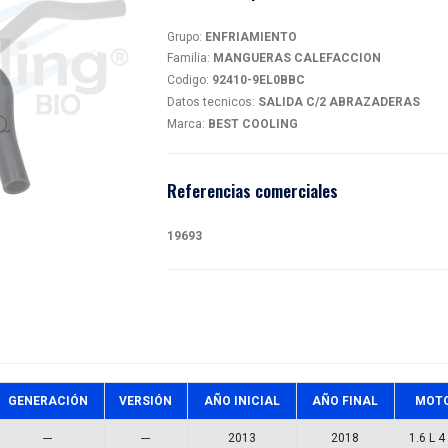
MAN
magen
92410
Detalles
Grupo:
EN
Familia:
M
Codigo:
9
Datos tec
Marca:
BE
Referen