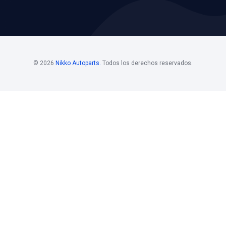
os
Horario De
Bolsa D
Atención
Si estás i
 Mayoristas 55
Horario de atención
de nuestro
. 108
Nikko, pon
Lunes a viernes
los siguie
@nikkoauto.mx
10 am - 7 pm