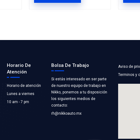
L000BC
92410-EL000BC
RA CALEFACCION
MANGUERA CAL
ST COOLING
Marca: BEST COOLI
RIAMIENTO
Grupo: ENFRIAMIEN
LICACIONES
VER APLICACION