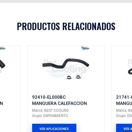
19693
Aplicaciones
A
MODELO
GENERACIÓN
VERSIÓN
AÑ
TIIDA
---
---
PRODUCTOS 