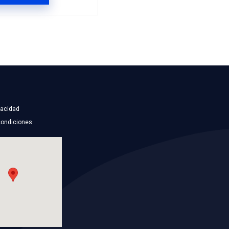
21741-ED000BC
EFACCION
MANGUERA ENFRIAMI
NG
Marca: BEST COOLING
TO
Grupo: ENFRIAMIENTO
ES
VER APLICACIONES