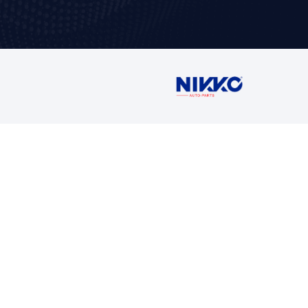
Contáctan
Ventas
5716 1400 Ext
buzon