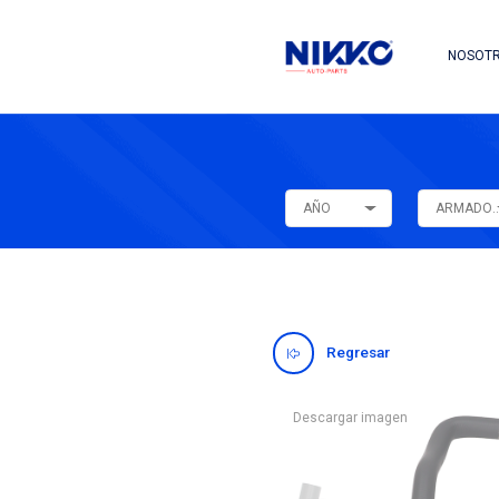
AÑO
Regres