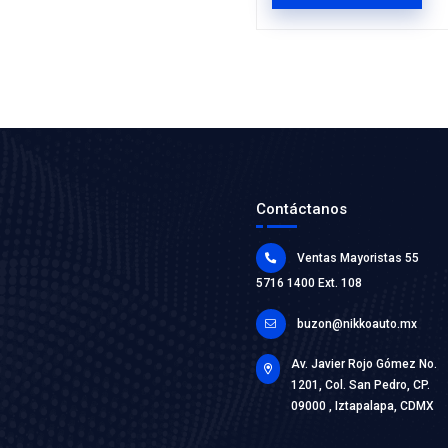
92400-E
MANGUE
Marca: BE
Grupo: ENF
VER AP