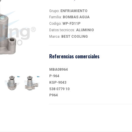
BOM
WP-F
magen
Detalles
Grupo:
EN
Familia:
B
Codigo:
W
Datos tec
Marca:
BE
Referen