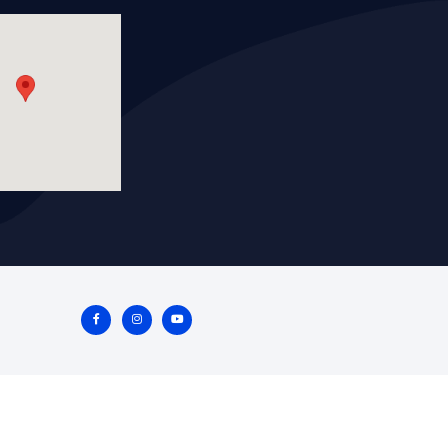
WP-FD4126
DIDO
BOMBA AGUA
Marca: BEST COOLING
Grupo: ENFRIAMIENTO
ES
VER APLICACIONES