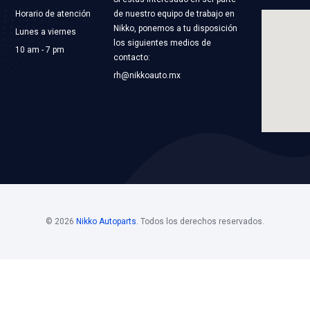
512-BBBC
IC405VM
RA ENFRIAMIENTO
BOBINA ENCEN
ST COOLING
Marca: VOLTMAX
RIAMIENTO
Grupo: ELECTRICO
LICACIONES
VER APLICACION