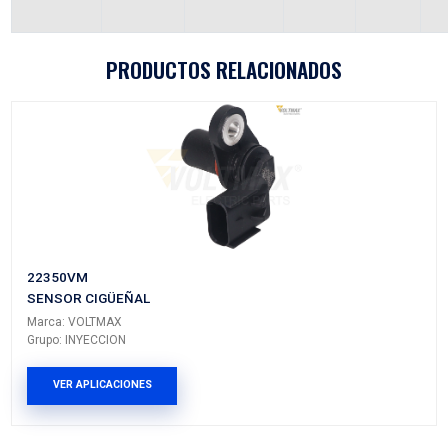
P932
Vehículos/Aplicaciones
ARMADORA
MODELO
GENERACIÓN
VERSI
JEEP
GRAND
---
---
CHEROKEE
JEEP
GRAND
---
---
CHEROKEE
JEEP
WRANGLER
---
---