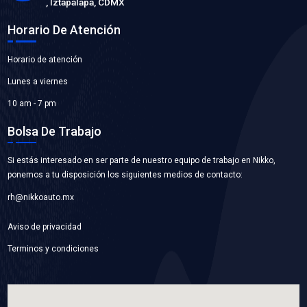
WP-CR7164
BOMBA AGUA
Marca: BEST COOLING
Grupo: ENFRIAMIENTO
VER APLICACIONES