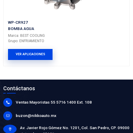
22350VM
SENSOR CIGÜEÑAL
Marca: VOLTMAX
Grupo: INYECCION
VER APLICACIONES