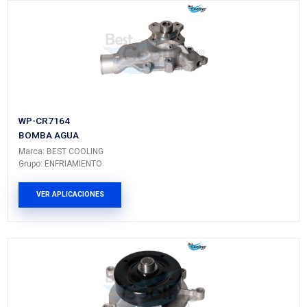
JEEP
WRANGLER
---
---
DODGE
DAKOTA
---
---
PRODUCTOS RELACIONADO