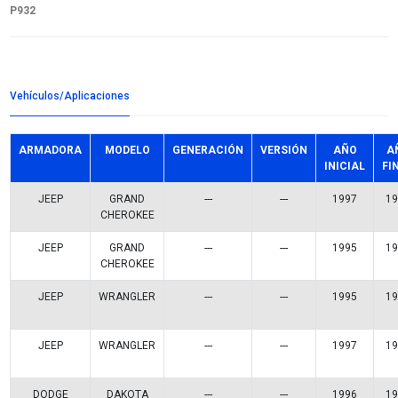
Detalles del producto
Grupo:
ENFRIAMIENTO
Familia:
BOMBAS AGUA
Codigo:
WP-CR932
Datos tecnicos:
ALUMINIO MAZA DE 2 1/2"
Marca:
BEST COOLING
Referencias comerciales
MBA05932
P-932
KGP-853
538 0684 10