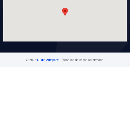
WP-CR927
BOMBA AGUA
Marca: BEST COOLING
Grupo: ENFRIAMIENTO
VER APLICACIONES
Contáctanos