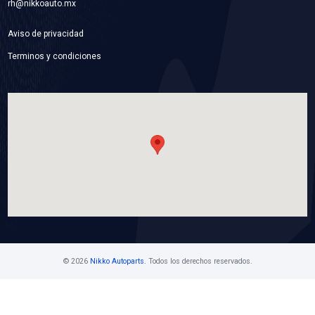
VER APLICACIONES
4339500
MOTOR VENTILADOR
Marca: BEST COOLING
Grupo: ENFRIAMIENTO