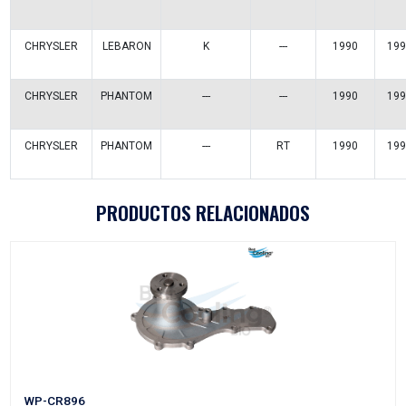
P898
Vehículos/Aplicaciones
ARMADORA
MODELO
GENERACIÓN
VERSIÓ
DODGE
SHADOW
---
RT
DODGE
SHADOW
---
---
DODGE
SPIRIT
---
---