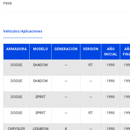
Detalles del producto
Grupo:
ENFRIAMIENTO
Familia:
BOMBAS AGUA
Codigo:
WP-CR898
Datos tecnicos:
ALUMINIO MAZA GRANDE
Marca:
BEST COOLING
Referencias comerciales
MBA05898
P-898
KGP-750
538 0677 10