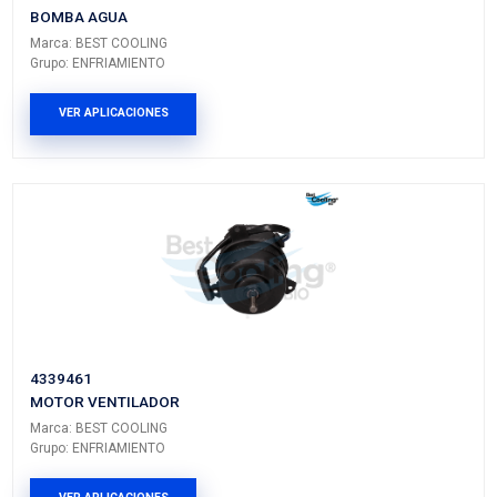
DODGE
SPIRIT
---
RT
CHRYSLER
LEBARON
K
---
CHRYSLER
LEBARON
K
---
CHRYSLER
PHANTOM
---
---
CHRYSLER
PHANTOM
---
RT