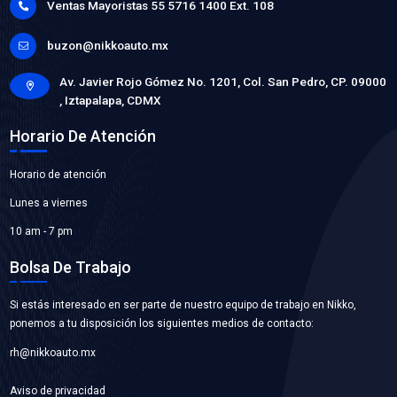
WP-CR853BC
BOMBA AGUA
Marca: BEST COOLING
Grupo: ENFRIAMIENTO
VER APLICACIONES