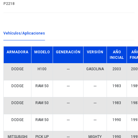
Detalles del producto
Grupo:
ENFRIAMIENTO
Familia:
BOMBAS AGUA
Codigo:
WP-CR2218
Datos tecnicos:
ALUMINIO
Marca:
BEST COOLING
Referencias comerciales
MBA052218
P-2218
KGP-661
538 0578 10