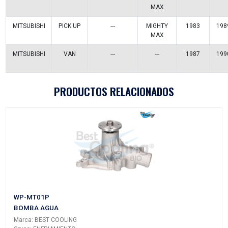
P2218
Vehículos/Aplicaciones
ARMADORA
MODELO
GENERACIÓN
VERSIÓN
DODGE
H100
---
GASOLIN
DODGE
RAM 50
---
---
DODGE
RAM 50
---
---