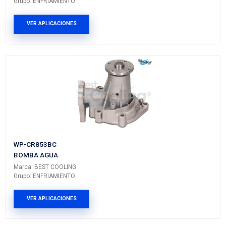
DODGE
RAM 50
---
---
MITSUBISHI
PICK UP
---
MIGHTY
MAX
MITSUBISHI
PICK UP
---
MIGHTY
MAX
MITSUBISHI
VAN
---
---
PRODUCTOS RELACIONADO