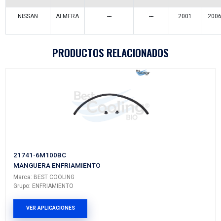
Vehículos/Aplicaciones
ARMADORA
MODELO
GENERACIÓN
VERSIÓN
NISSAN
SENTRA
B14
---
NISSAN
TSURU
III
---
NISSAN
PICK UP
D22
NP300