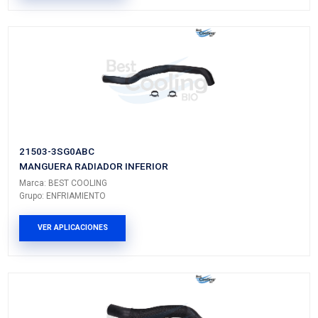
NISSAN
PICK UP
D21
---
NISSAN
URVAN
---
---
NISSAN
ALMERA
---
---
PRODUCTOS RELACIONADO