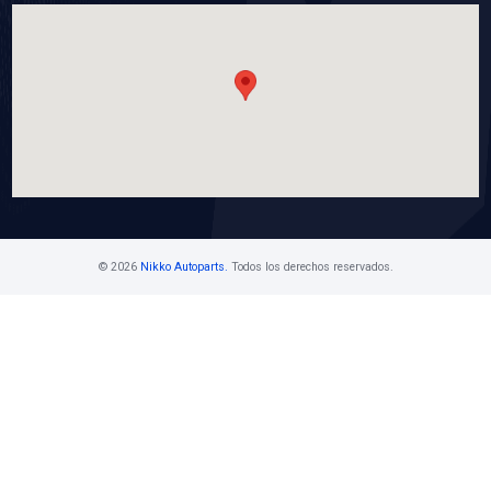
21502-9AM0ABC
MANGUERA RADIADOR SUPERIOR
Marca: BEST COOLING
Grupo: ENFRIAMIENTO
VER APLICACIONES
Contáctanos