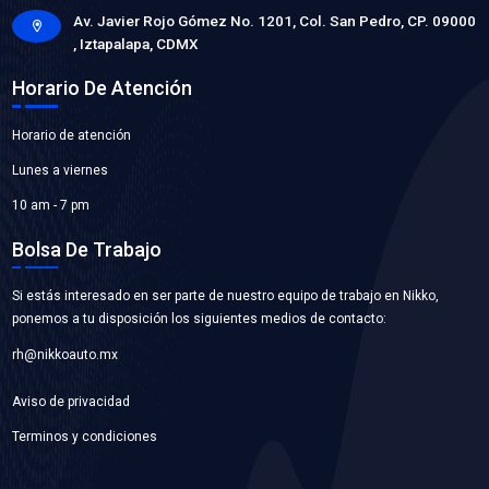
21503-3SG0ABC
MANGUERA RADIADOR INFERIOR
Marca: BEST COOLING
Grupo: ENFRIAMIENTO
VER APLICACIONES