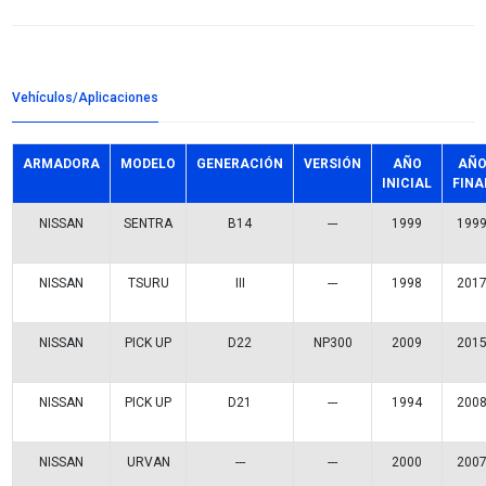
Detalles del producto
Grupo:
INYECCION
Familia:
SENSORES POSICION ACELERADOR
Codigo:
SERA483-05
Datos tecnicos:
3 TERMINALES GIRO IZQUIERDO
Marca:
VOLTMAX
Referencias comerciales
14994
TH232/TH356
TPS474/TPS467
141-997