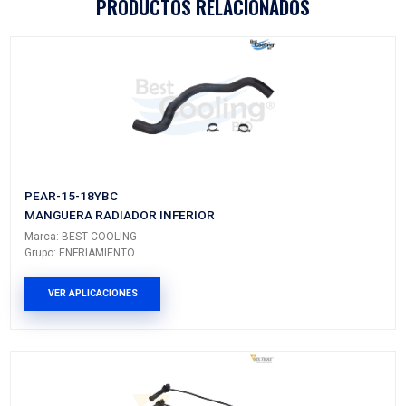
Vehículos/Aplicaciones
ARMADORA
MODELO
GENERACIÓN
VERSIÓN
MAZDA
MAZDA
---
---
3
MAZDA
MAZDA
---
---
3
MAZDA
MAZDA
---
---
6
MAZDA
CX 5
---
---