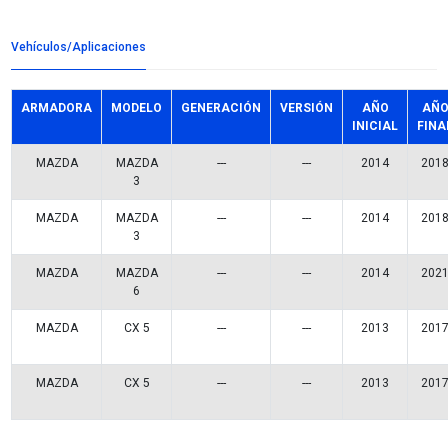
Detalles del producto
Grupo:
ENFRIAMIENTO
Familia:
MANGUERAS RADIADOR
Codigo:
PY07-15-18XABC
Datos tecnicos:
C/2 ABRAZADERAS
Marca:
BEST COOLING
Referencias comerciales
24597
19396