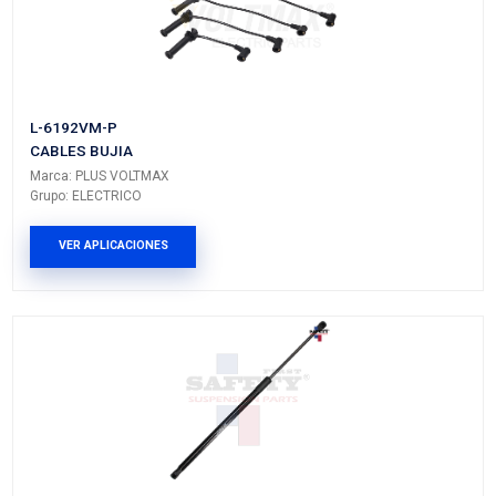
MAZDA
CX 5
---
---
PRODUCTOS RELACIONADO
PEAR-15-18YBC