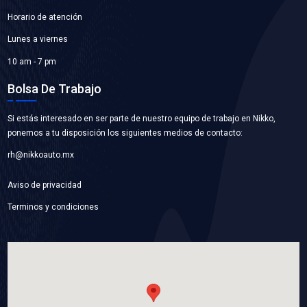
L-6192VM-P
CABLES BUJIA
Marca: PLUS VOLTMAX
Grupo: ELECTRICO
VER APLICACIONES