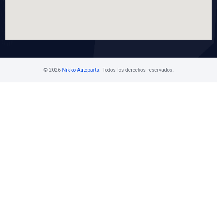
D651-62-620NSFT
AMORTIGUADOR 5TA PUERTA IZQ DER
Marca: SAFETY
Grupo: CARROCERIA
VER APLICACIONES
Contáctanos
Ventas Mayoristas 55 5716 1400 Ext. 108
buzon@nikkoauto.mx