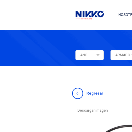
AÑO
Regres