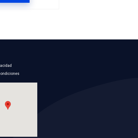
MI-TCKWP224
ION BANDA
KIT DISTRIBUCION BA
Marca: MICHELIN
Grupo: MOTOR
ES
VER APLICACIONES