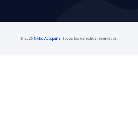
os
Horario De
Bolsa D
Atención
Si estás i
 Mayoristas 55
Horario de atención
de nuestro
. 108
Nikko, pon
Lunes a viernes
los siguie
@nikkoauto.mx
10 am - 7 pm