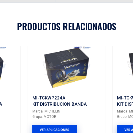
TCKWP3
Aplicaciones
A
MODELO
GENERACIÓN
VERSIÓN
AÑ
CIVIC
---
---
PRODUCTOS 