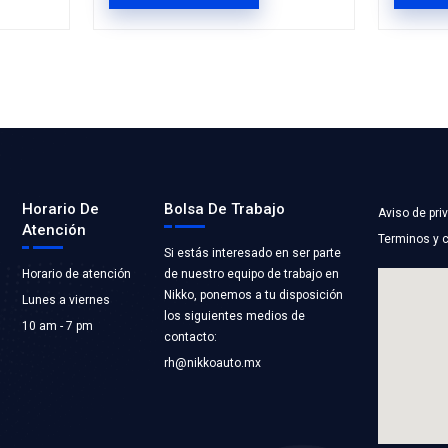
WP143
MI-TCKWP224A
TRIBUCION BANDA
KIT DISTRIBUC
HELIN
Marca: MICHELIN
TOR
Grupo: MOTOR
LICACIONES
VER APLICACION