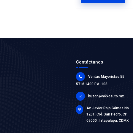
MI-TCK
KIT DIS
Marca: MIC
Grupo: MO
VER AP