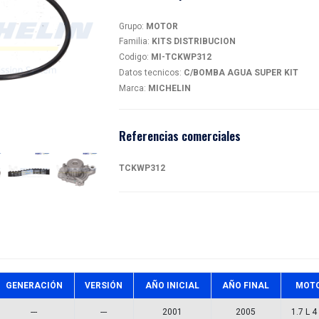
KIT
magen
MI-T
Detalles
Grupo:
MO
Familia:
K
Codigo:
M
Datos tec
Marca:
MI
Referen