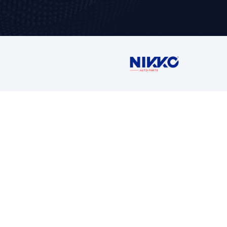
Contáctan
Ventas
5716 1400 Ext
buzon