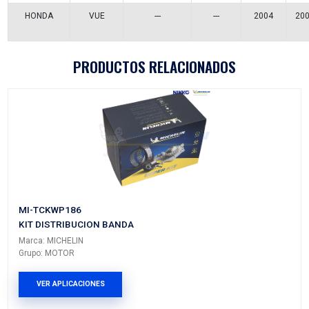
Vehículos/Aplicaciones
ARMADORA
MODELO
GENERACIÓN
VERSIÓ
HONDA
ACCORD
---
---
HONDA
ACCORD
---
---
HONDA
ACCORD
---
---
HONDA
ODYSSEY
---
---