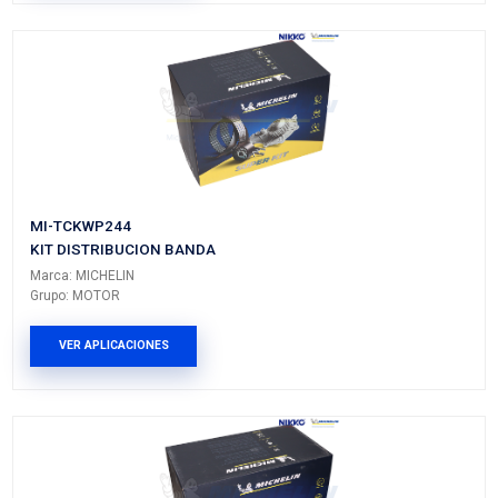
HONDA
PILOT
---
---
HONDA
RIDGELINE
---
---
HONDA
VUE
---
---
PRODUCTOS RELACIONADO