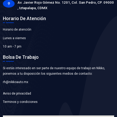
MI-TCKWP244
KIT DISTRIBUCION BANDA
Marca: MICHELIN
Grupo: MOTOR
VER APLICACIONES