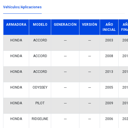
Detalles del producto
Grupo:
MOTOR
Familia:
KITS DISTRIBUCION
Codigo:
MI-TCK329
Datos tecnicos:
Marca:
MICHELIN
Referencias comerciales
TCK329