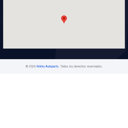
MI-TCKWP329
KIT DISTRIBUCION BANDA
Marca: MICHELIN
Grupo: MOTOR
VER APLICACIONES
Contáctanos