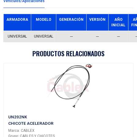
Detalles del producto
Grupo:
AFINACION
Familia:
FILTROS GASOLINA
Codigo:
FGI-24MF
Datos tecnicos:
PLASTICO 2ENTRADAS 5/16" C/MANG
Marca:
MOTORFIL
Referencias comerciales