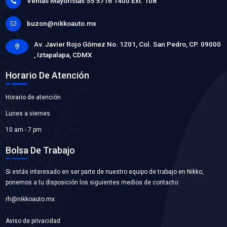
FGI-34MF
FILTRO GASOLINA
Marca: MOTORFIL
Grupo: AFINACION
VER APLICACIONES