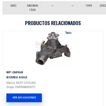
Vehículos/Aplicaciones
ARMADORA
MODELO
GENERACIÓN
VERSIÓN
GMC
SAVANA
---
---
3500
GMC
SAVANA
---
---
2500
GMC
SAVANA
---
---
2500
GMC
SAVANA
---
---
2500