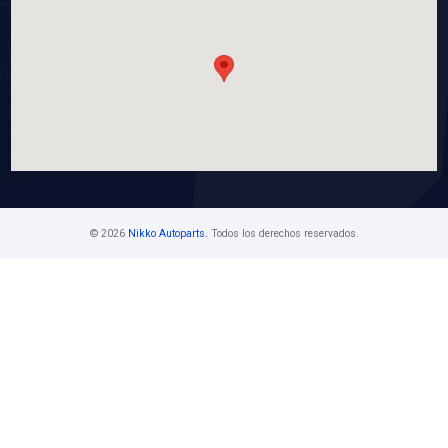
FC-2626
FAN CLUTCH
Marca: BEST COOLING
Grupo: ENFRIAMIENTO
VER APLICACIONES
Contáctanos