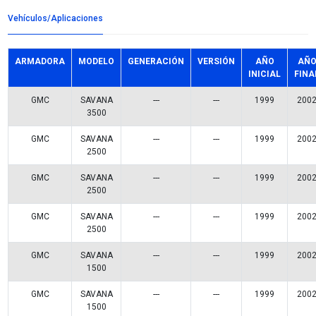
Detalles del producto
Grupo:
ENFRIAMIENTO
Familia:
FAN CLUTCH
Codigo:
FC-2744
Datos tecnicos:
Marca:
BEST COOLING
Referencias comerciales
KG-2744