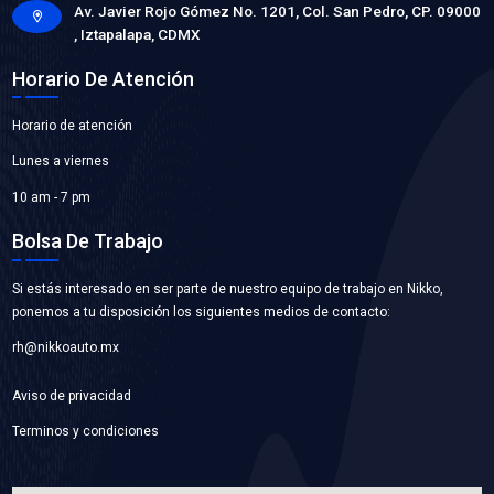
FC-2786
FAN CLUTCH
Marca: BEST COOLING
Grupo: ENFRIAMIENTO
VER APLICACIONES