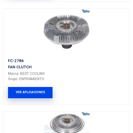
GMC
SAVANA
---
---
1500
GMC
SAVANA
---
---
1500
GMC
SAVANA
---
---
1500
PRODUCTOS RELACIONADO