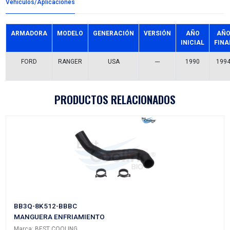
Detalles del producto
Grupo:
MOTOR
Familia:
GUIAS CADENA DISTRIBUCION
Codigo:
F0TZ-6K297A
Datos tecnicos:
Marca:
TOP ENGINE
Referencias comerciales