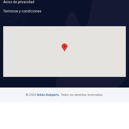
WP-FD4126
BOMBA AGUA
Marca: BEST COOLING
Grupo: ENFRIAMIENTO
VER APLICACIONES
Contáctanos