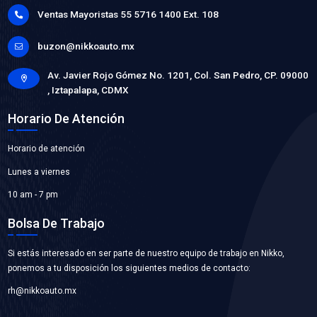
IC405VM
BOBINA ENCENDIDO
Marca: VOLTMAX
Grupo: ELECTRICO
VER APLICACIONES