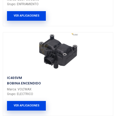
Vehículos/Aplicaciones
ARMADORA
MODELO
GENERACIÓN
VERSIÓN
FORD
RANGER
USA
---
PRODUCTOS RELACIONADO