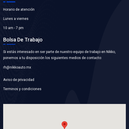
WP-GM968
BOMBA AGUA
Marca: BEST COOLING
Grupo: ENFRIAMIENTO
VER APLICACIONES