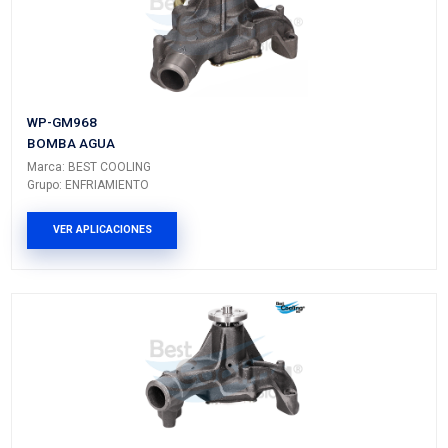
1500
CHEVROLET
EXPRESS
---
---
2500
PRODUCTOS RELACIONADO
WP-GM665