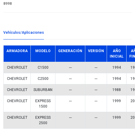
Detalles del producto
Grupo:
FRENOS
Familia:
TAMBORES FRENO
Codigo:
BD-GM-140622
Datos tecnicos:
SOLIDO 5BARRENOS DIA EXT 336.5MM 
Marca:
FP
Referencias comerciales
9530R
BRD131910
FT09006
14.8109.80