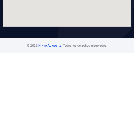
WP-GM06P
BOMBA AGUA
Marca: BEST COOLING
Grupo: ENFRIAMIENTO
VER APLICACIONES
Contáctanos
Ventas Mayoristas 55 5716 1400 Ext. 108
buzon@nikkoauto.mx