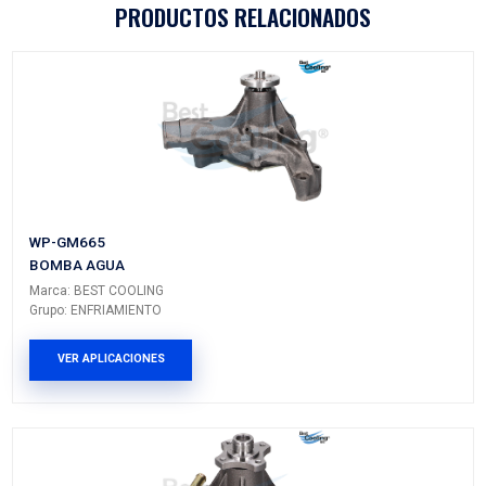
8998
Vehículos/Aplicaciones
ARMADORA
MODELO
GENERACIÓN
VERSI
CHEVROLET
C1500
---
---
CHEVROLET
C2500
---
---
CHEVROLET
SUBURBAN
---
---
CHEVROLET
EXPRESS
---
---