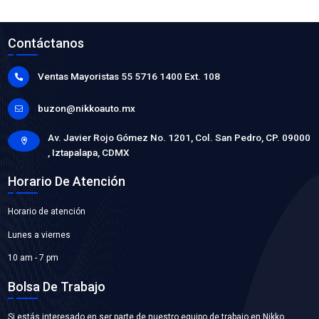
BR3Z-8501-GBC
BOMBA AGUA
Marca: BEST COOLING
Grupo: ENFRIAMIENTO
VER APLICACIONES