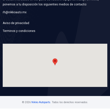
6C1Q-8K500-AFBC
BOMBA AGUA
Marca: BEST COOLING
Grupo: ENFRIAMIENTO
VER APLICACIONES