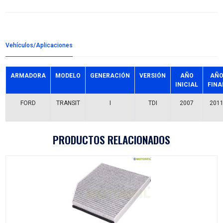
Detalles del producto
Grupo:
AFINACION
Familia:
FILTROS AIRE
Codigo:
AF-FD1586
Datos tecnicos:
PANEL L272-W250-H48 POLIURETANO
Marca:
MOTORFIL
Referencias comerciales
F-6CA11
GA-27161
CA10290
C27161