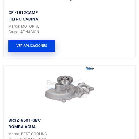
Vehículos/Aplicaciones
ARMADORA
MODELO
GENERACIÓN
VERSIÓN
FORD
TRANSIT
I
TDI
PRODUCTOS RELACIONADO