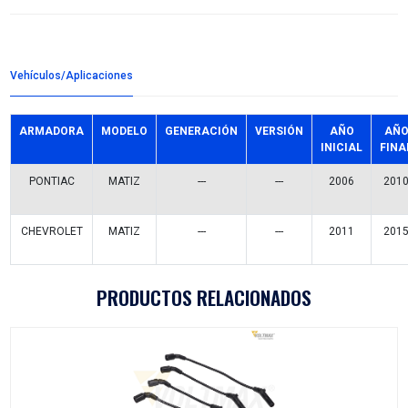
96666925CX
Detalles del producto
Grupo:
CABLES Y CHICOTES
Familia:
CHICOTES FRENO DE MANO
Codigo:
96666925CX
Datos tecnicos:
3012MM
Marca:
CABLEX
Referencias comerciales
GM641
GMCFP-2526