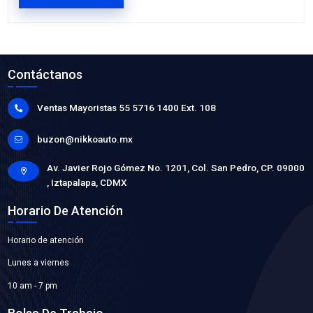
WP-GM8928
BOMBA AGUA
Marca: BEST COOLING
Grupo: ENFRIAMIENTO
VER APLICACIONES