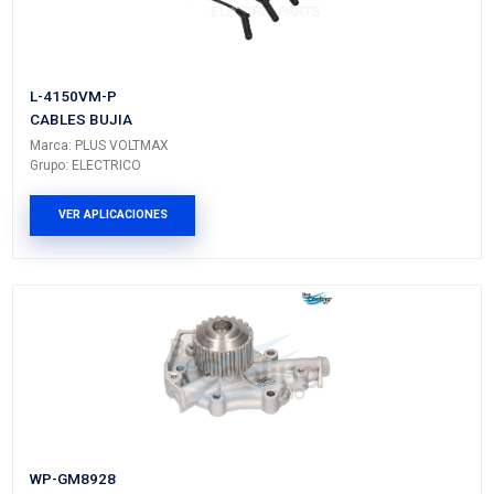
Vehículos/Aplicaciones
ARMADORA
MODELO
GENERACIÓN
VERSIÓN
PONTIAC
MATIZ
---
---
CHEVROLET
MATIZ
---
---
PRODUCTOS RELACIONADO