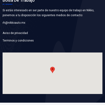
96317980BC
BRIDA TOMA AGUA
Marca: BEST COOLING
Grupo: ENFRIAMIENTO
VER APLICACIONES