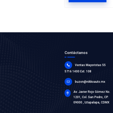
9635265
BOMBA 
Marca: BE
Grupo: ENF
VER AP