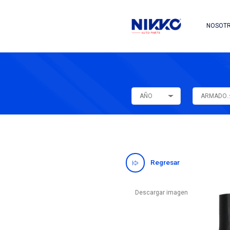
AÑO
Regres