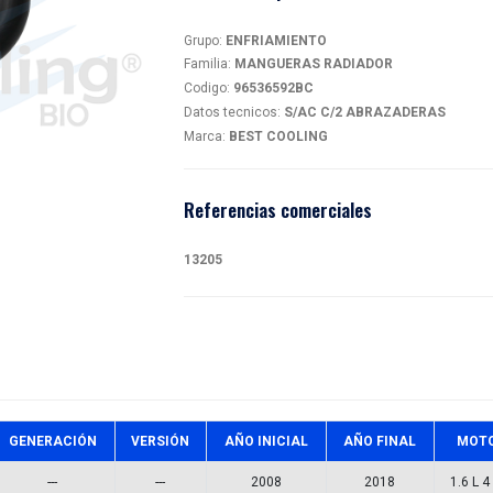
MAN
magen
96536
Detalles
Grupo:
EN
Familia:
M
Codigo:
9
Datos tec
Marca:
BE
Referen