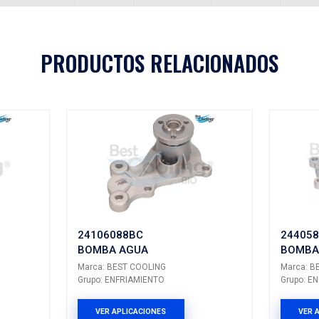
13205
Aplicaciones
A
MODELO
GENERACIÓN
VERSIÓN
AÑ
T
AVEO
---
---
PRODUCTOS 