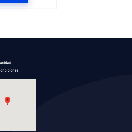
24405895
BOMBA AGUA
NG
Marca: BEST COOLING
TO
Grupo: ENFRIAMIENTO
ES
VER APLICACIONES