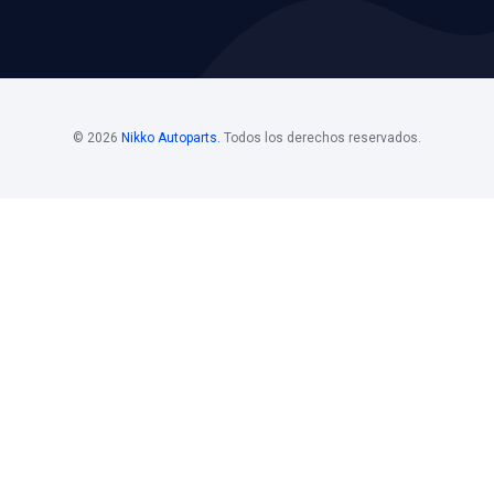
os
Horario De
Bolsa D
Atención
Si estás i
 Mayoristas 55
Horario de atención
de nuestro
. 108
Nikko, pon
Lunes a viernes
los siguie
@nikkoauto.mx
10 am - 7 pm