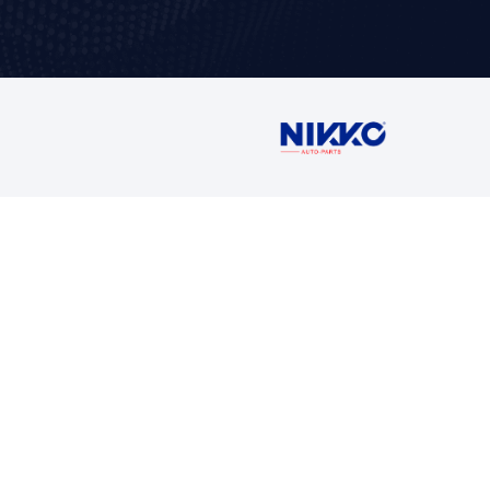
Contáctan
Ventas
5716 1400 Ext
buzon