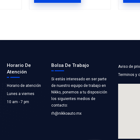
0
24106088BC
AGUA
BOMBA AGUA
ST COOLING
Marca: BEST COOLI
RIAMIENTO
Grupo: ENFRIAMIEN
LICACIONES
VER APLICACION