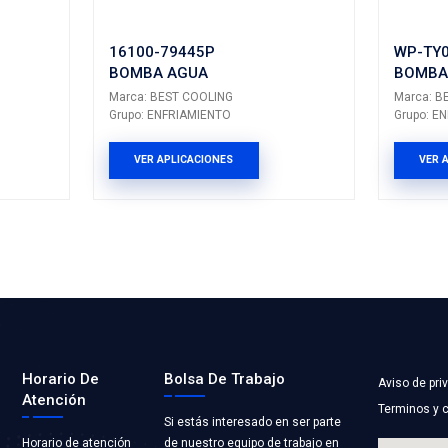
HILUX
---
---
TACOMA
---
---
PRODUCTOS 