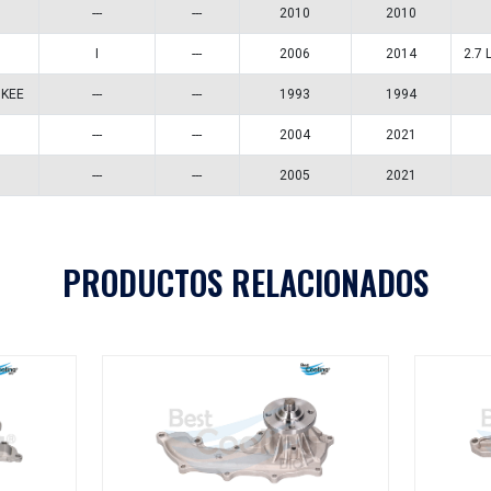
K070901
7PK2280
Aplicaciones
A
MODELO
GENERACIÓN
VERSIÓN
4RUNNER
---
---
HIACE
I
---
GRAND CHEROKEE
---
---