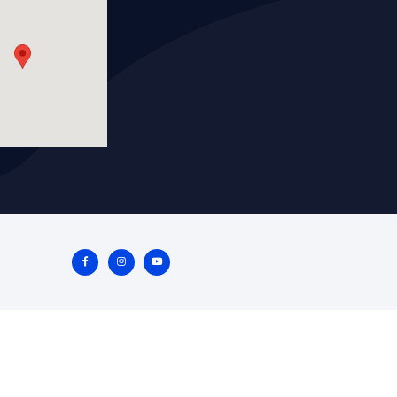
WP-TY03P
BOMBA AGUA
NG
Marca: BEST COOLING
TO
Grupo: ENFRIAMIENTO
ES
VER APLICACIONES