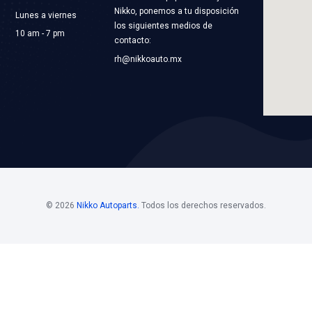
9440BC
16100-79445P
AGUA
BOMBA AGUA
ST COOLING
Marca: BEST COOLI
RIAMIENTO
Grupo: ENFRIAMIEN
LICACIONES
VER APLICACION