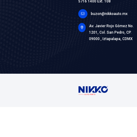
16100-0
BOMBA 
Marca: BE
Grupo: ENF
VER AP