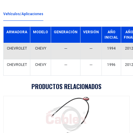
Detalles del producto
Grupo:
CABLES Y CHICOTES
Familia:
CHICOTES FRENO DE MANO
Codigo:
90538699CX
Datos tecnicos:
1075MM
Marca:
CABLEX
Referencias comerciales
GM601
GMCFP-3291