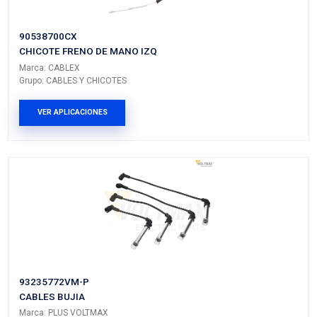
Vehículos/Aplicaciones
ARMADORA
MODELO
GENERACIÓN
VERSIÓN
CHEVROLET
CHEVY
---
---
CHEVROLET
CHEVY
---
---
PRODUCTOS RELACIONADO