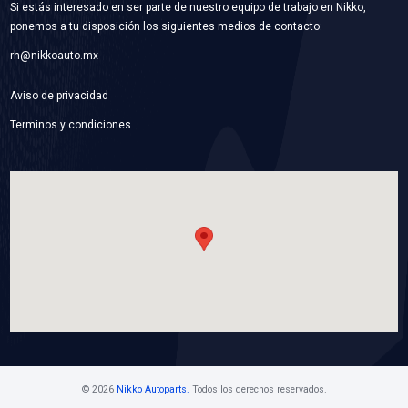
WP-GM13
BOMBA AGUA
Marca: BEST COOLING
Grupo: ENFRIAMIENTO
VER APLICACIONES