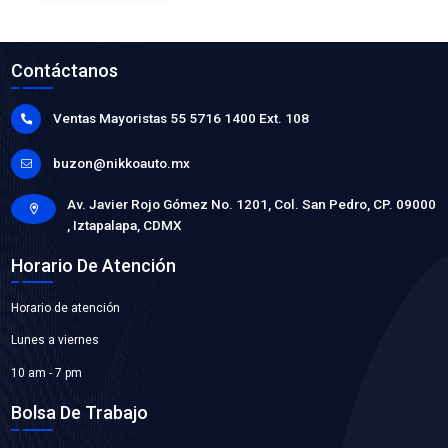
93235772VM-P
CABLES BUJIA
Marca: PLUS VOLTMAX
Grupo: ELECTRICO
VER APLICACIONES