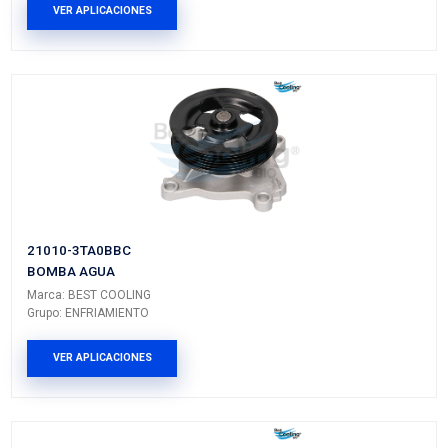
TOYOTA
4RUNNER
---
---
TOYOTA
FJ
---
---
CRUISER
MITSUBISHI
MONTERO
---
---
MITSUBISHI
MONTERO
---
---
SPORT
MITSUBISHI
MONTERO
---
---
SPORT
JAC
FRISON
---
T6