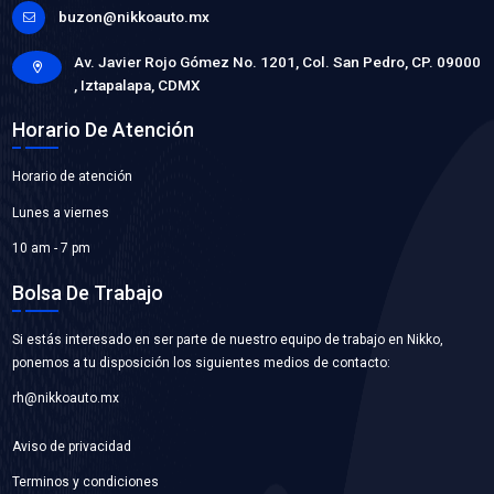
VER APLICACIONES
21010-3TA0BBC
BOMBA AGUA
Marca: BEST COOLING
Grupo: ENFRIAMIENTO