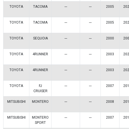
Vehículos/Aplicaciones
ARMADORA
MODELO
GENERACIÓN
VERSIÓ
TOYOTA
HILUX
---
---
TOYOTA
HILUX
---
TDI
TOYOTA
TUNDRA
---
---
TOYOTA
TUNDRA
---
---