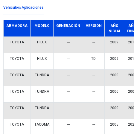
Detalles del producto
Grupo:
FRENOS
Familia:
BALATAS DISCO
Codigo:
7877-D976CFP
Datos tecnicos:
CERAMICA
Marca:
FP
Referencias comerciales
7877-D976