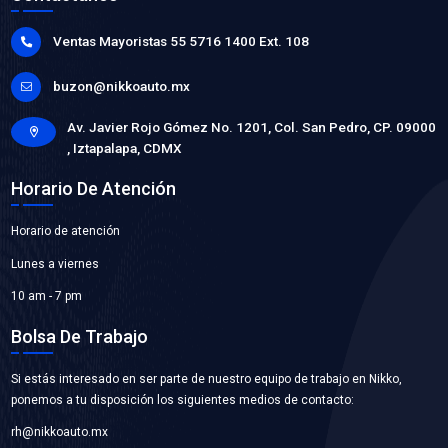
04E-905-110PVM
BOBINA ENCENDIDO
Marca: VOLTMAX
Grupo: ELECTRICO
VER APLICACIONES