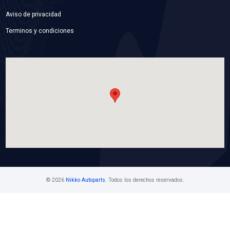
036-133-062PVM
CUERPO ACELERACION
Marca: VOLTMAX
Grupo: INYECCION
VER APLICACIONES
Contáctanos