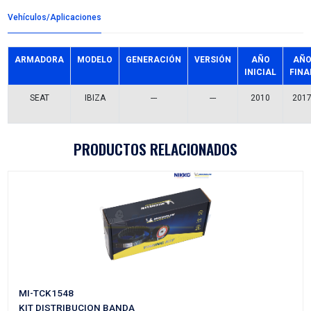
Detalles del producto
Grupo:
CABLES Y CHICOTES
Familia:
CABLES SELECTOR
Codigo:
6R0-713-265HCX
Datos tecnicos:
1015MM
Marca:
CABLEX
Referencias comerciales
VW822