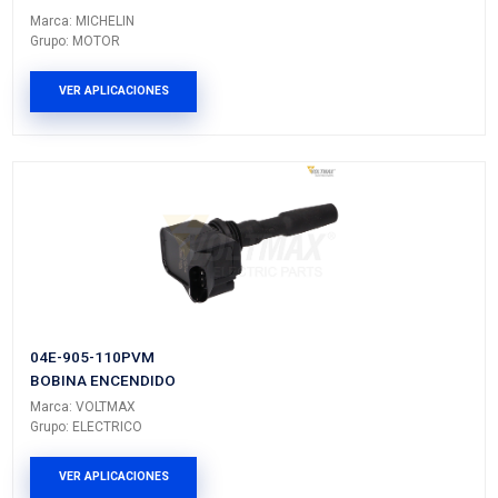
Vehículos/Aplicaciones
ARMADORA
MODELO
GENERACIÓN
VERSIÓN
SEAT
IBIZA
---
---
PRODUCTOS RELACIONADO