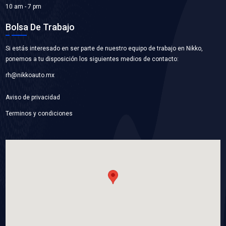
VER APLICACIONES
55578419BC
BRIDA TOMA AGUA
Marca: BEST COOLING
Grupo: ENFRIAMIENTO