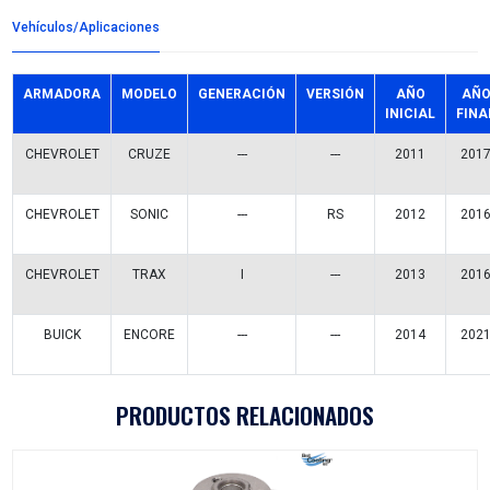
Detalles del producto
Grupo:
ENFRIAMIENTO
Familia:
BOMBAS AGUA
Codigo:
55599494BC
Datos tecnicos:
C/JUNTA
Marca:
BEST COOLING
Referencias comerciales
KGP-2274