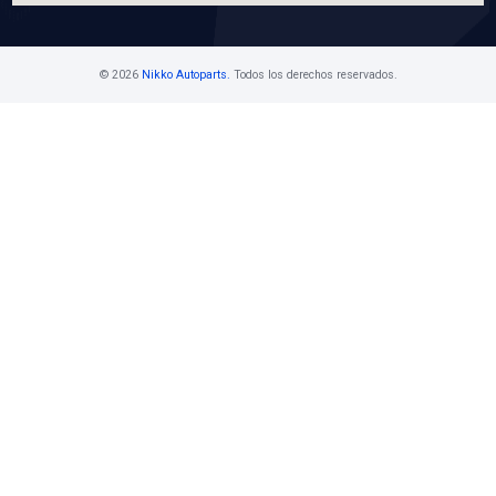
VER APLICACIONES
Contáctanos
Ventas Mayoristas 55 5716 1400 Ext. 108
buzon@nikkoauto.mx
Av. Javier Rojo Gómez No. 1201, Col. San 
, Iztapalapa, CDMX