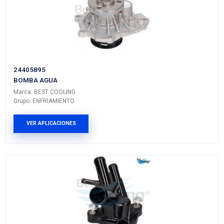
Vehículos/Aplicaciones
ARMADORA
MODELO
GENERACIÓN
VERSIÓN
CHEVROLET
CRUZE
---
---
CHEVROLET
SONIC
---
RS
CHEVROLET
TRAX
I
---
BUICK
ENCORE
---
---