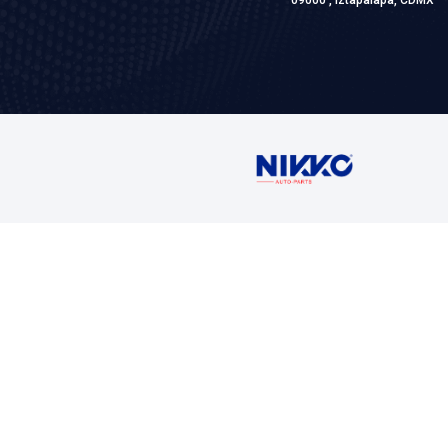
VER AP
Contáctan
Ventas
5716 1400 Ext