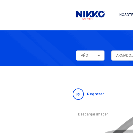
AÑO
Regres