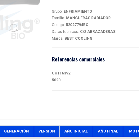
MAN
magen
magen
52027
Detalles
Grupo:
EN
Familia:
M
Codigo:
5
Datos tec
Marca:
BE
Referen