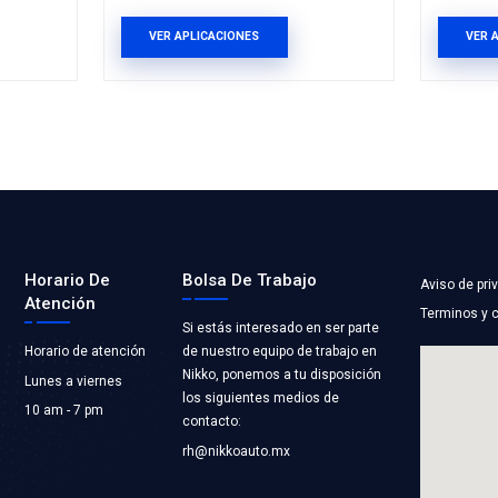
43BC
55056771ADBC
RA RADIADOR
MANGUERA RAD
R
INFERIOR
ST COOLING
Marca: BEST COOLI
RIAMIENTO
Grupo: ENFRIAMIEN