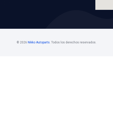
LICACIONES
VER APLICACION
os
Horario De
Bolsa D
Atención
Si estás i
 Mayoristas 55
Horario de atención
de nuestro
. 108