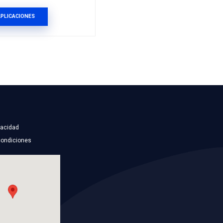
68571917AABC
IADOR
MANGUERA RADIADOR
SUPERIOR
NG
Marca: BEST COOLING
TO
Grupo: ENFRIAMIENTO