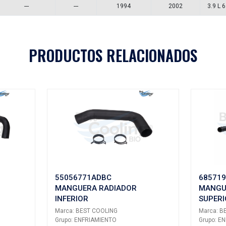
CH11639
5020
Aplicaciones
A
MODELO
GENERACIÓN
VERSIÓN
AÑ
RAM 1500
---
---
PRODUCTOS 