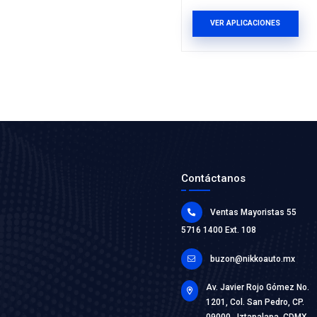
520286
MANGUE
SUPERIO
Marca: BE
Grupo: ENF