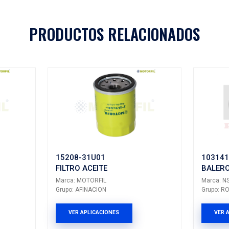
Aplicaciones
A
MODELO
GENERACIÓN
VERSIÓN
AÑ
PANDA
---
---
PRODUCTOS 