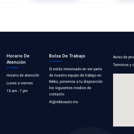
0QAA
15208-31U01
CEITE
FILTRO ACEITE
TORFIL
Marca: MOTORFIL
NACION
Grupo: AFINACION
LICACIONES
VER APLICACION