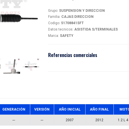
CAJ
magen
51708
Detalles
Grupo:
SU
Familia:
C
Codigo:
5
Datos tec
Marca:
SA
Referen