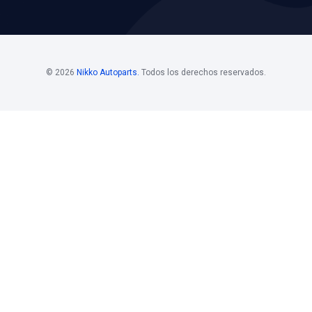
os
Horario De
Bolsa D
Atención
Si estás i
 Mayoristas 55
Horario de atención
de nuestro
. 108
Nikko, pon
Lunes a viernes
los siguie
@nikkoauto.mx
10 am - 7 pm
contacto: