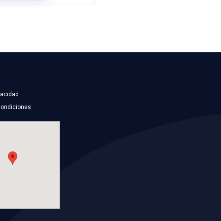
103141NSB
BALERO DOBLE DEL
Marca: NSB
Grupo: RODAMIENTOS
ES
VER APLICACIONES