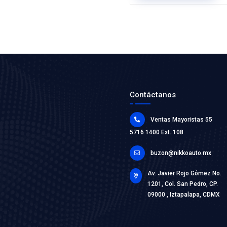
15208-0
FILTRO A
Marca: MO
Grupo: AFI
VER AP