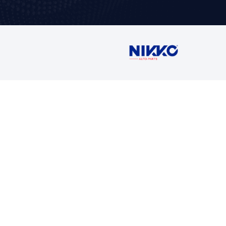
Contáctan
Ventas
5716 1400 Ext
buzon