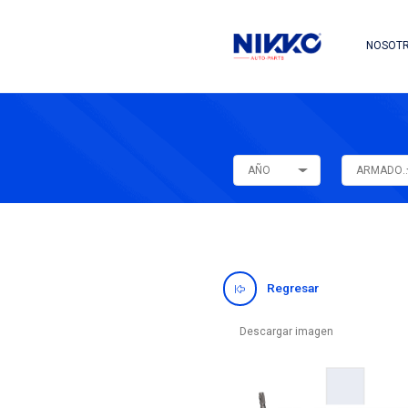
AÑO
Regres