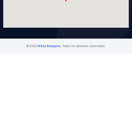
21710-00QAAT
DEPOSITO ANTICONGELANTE
Marca: BEST COOLING
Grupo: ENFRIAMIENTO
VER APLICACIONES
Contáctanos
Ventas Mayoristas 55 5716 1400 Ext. 108