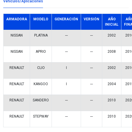
Detalles del producto
Grupo:
SUSPENSION Y DIRECCION
Familia:
BOMBAS DIRECCION
Codigo:
49110-5514RSFT
Datos tecnicos:
C/POLEA S/DEPOSITO
Marca:
SAFETY
Referencias comerciales