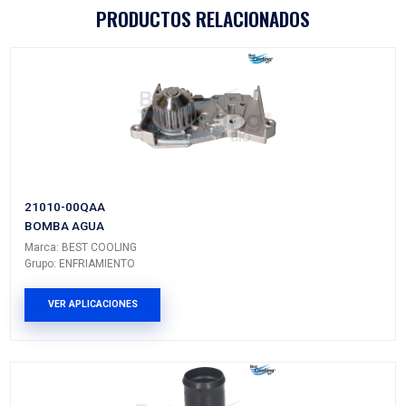
Vehículos/Aplicaciones
ARMADORA
MODELO
GENERACIÓN
VERSIÓ
NISSAN
PLATINA
---
---
NISSAN
APRIO
---
---
RENAULT
CLIO
I
---
RENAULT
KANGOO
I
---