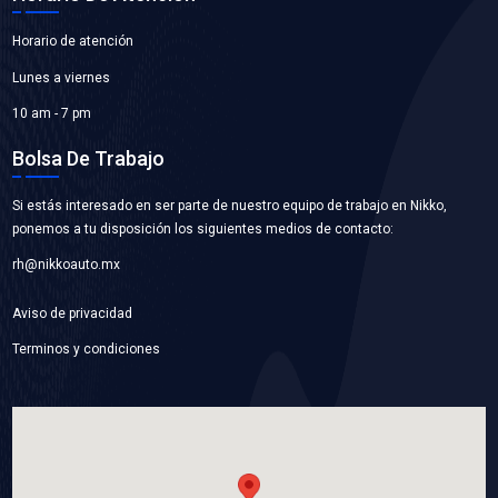
11060-00Q0A
BRIDA TOMA AGUA
Marca: BEST COOLING
Grupo: ENFRIAMIENTO
VER APLICACIONES