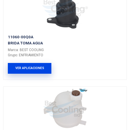
RENAULT
SANDERO
---
---
RENAULT
STEPWAY
---
---
PRODUCTOS RELACIONADO